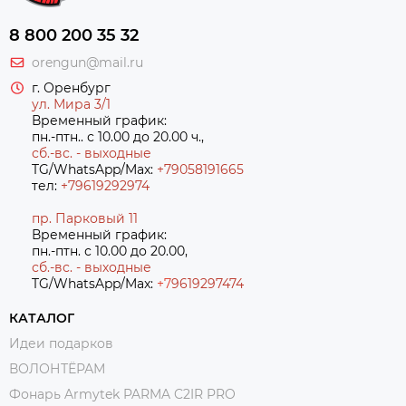
8 800 200 35 32
orengun@mail.ru
г. Оренбург
ул. Мира 3/1
Временный график:
пн.-птн.. с 10.00 до 20.00 ч.,
сб.-вс. - выходные
TG/WhatsApp/Max:
+79058191665
тел:
+79619292974
пр. Парковый 11
Временный график:
пн.-птн. с 10.00 до 20.00,
сб.-вс. - выходные
TG/WhatsApp/Max:
+7
9619297474
КАТАЛОГ
Идеи подарков
ВОЛОНТЁРАМ
Фонарь Armytek PARMA C2IR PRO