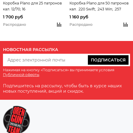
Коробка Plano для 25 патронов
Коробка Plano для 50 патронов
кал. 12/70; 16
кал. .220 Swift; .243 Win; .257
Roberts; .270WSM; .300WSM;
1 700 руб
1 160 руб
.308Win
Распродано
Распродано
НОВОСТНАЯ РАССЫЛКА
ПОДПИСАТЬСЯ
Нажимая на кнопку «Подписаться» вы принимаете условия
Публичной оферты
.
Подпишитесь на рассылку, чтобы быть в курсе наших
новых поступлений, акций и скидок.