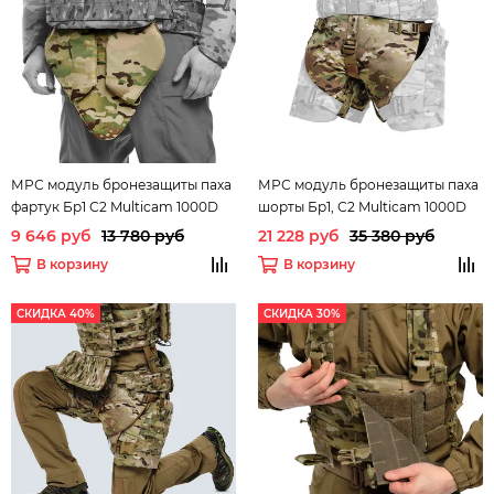
МРС модуль бронезащиты паха
МРС модуль бронезащиты паха
фартук Бр1 С2 Multicam 1000D
шорты Бр1, С2 Multicam 1000D
ТРИАДА-ТКО
ТРИАДА-ТКО
9 646 руб
13 780 руб
21 228 руб
35 380 руб
В корзину
В корзину
СКИДКА 40%
СКИДКА 30%