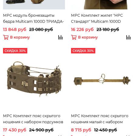
МРС модуль бронезащиты
МРС Комплект жилет "НРС
бедра Multicam 1000D ТРИАДА-
Стандарт" Multicam 1000D
ТКО
ТРИАДА-ТКО
13 848 руб
23 080 руб
16 226 руб
23 180 руб
В корзину
В корзину
СКИДКА 30%
СКИДКА 30%
МРС Комплект пояс скрытого
МРС Комплект пояс скрытого
ношения с набором подсумков
ношения малый с набором
(Умбра) Триада-ТКО
подсумков (Умбра) Триада-ТКО
17 430 руб
24 900 руб
8 715 руб
12 450 руб