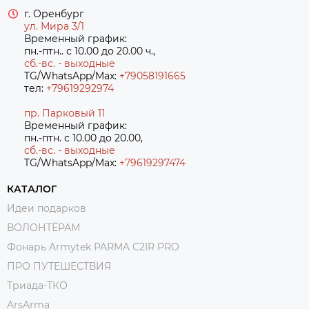
г. Оренбург
ул. Мира 3/1
Временный график:
пн.-птн.. с 10.00 до 20.00 ч.,
сб.-вс. - выходные
TG/WhatsApp/Max:
+79058191665
тел:
+79619292974
пр. Парковый 11
Временный график:
пн.-птн. с 10.00 до 20.00,
сб.-вс. - выходные
TG/WhatsApp/Max:
+7
9619297474
КАТАЛОГ
Идеи подарков
ВОЛОНТЁРАМ
Фонарь Armytek PARMA C2IR PRO
ПРО ПУТЕШЕСТВИЯ
Триада-ТКО
ArsArma