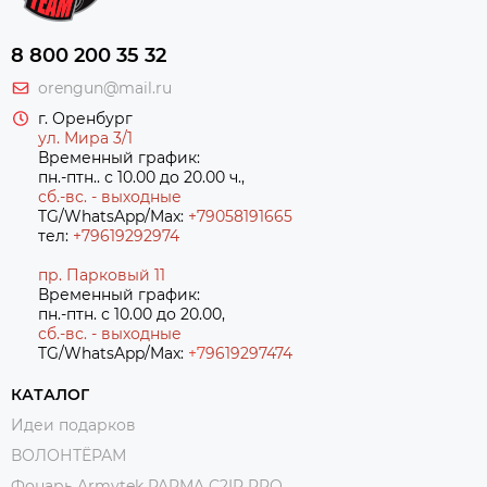
8 800 200 35 32
orengun@mail.ru
г. Оренбург
ул. Мира 3/1
Временный график:
пн.-птн.. с 10.00 до 20.00 ч.,
сб.-вс. - выходные
TG/WhatsApp/Max:
+79058191665
тел:
+79619292974
пр. Парковый 11
Временный график:
пн.-птн. с 10.00 до 20.00,
сб.-вс. - выходные
TG/WhatsApp/Max:
+7
9619297474
КАТАЛОГ
Идеи подарков
ВОЛОНТЁРАМ
Фонарь Armytek PARMA C2IR PRO