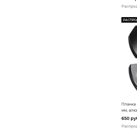
Распро
РАСПР
Планка 
мм, ал
650 ру
Распро