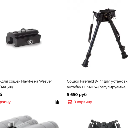
 для сошек Hawke на Weaver
Сошки Firefield 9-14" для установк
 (Акция)
антабку FF34024 (регулируемые,
переходник на weaver в комплект
б
5 650 руб
высота от 22 до 35см
орзину
В корзину