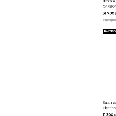
Штатив 
CARBO
31 700
Распро
РАСПР
База пл
Picatinn
11 300 