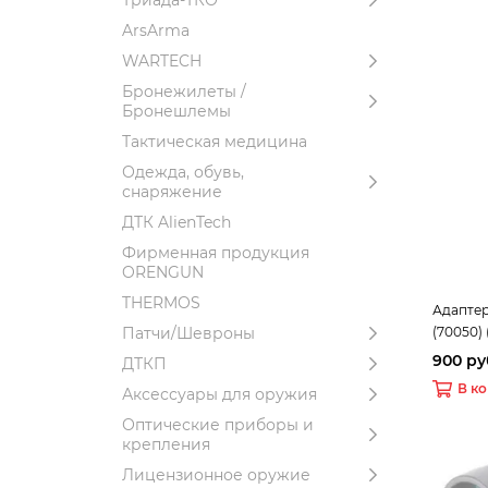
Триада-ТКО
ArsArma
WARTECH
Бронежилеты /
Бронешлемы
Тактическая медицина
Одежда, обувь,
снаряжение
ДТК AlienTech
Фирменная продукция
ORENGUN
THERMOS
Адаптер
(70050)
Патчи/Шевроны
900 ру
ДТКП
В к
Аксессуары для оружия
Оптические приборы и
крепления
Лицензионное оружие