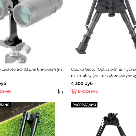
 Leofoto BC-03 для биноклей (на
Сошки Vector Optics 6-9” для уст
на антабку (ноги-карбон,регулир
фиксация винтом, переходник на
руб
4 300 руб
в комплекте) высота от 15.5 до 23
орзину
В корзину
(RSCFP-06)
ОДАНО
РАСПРОДАНО