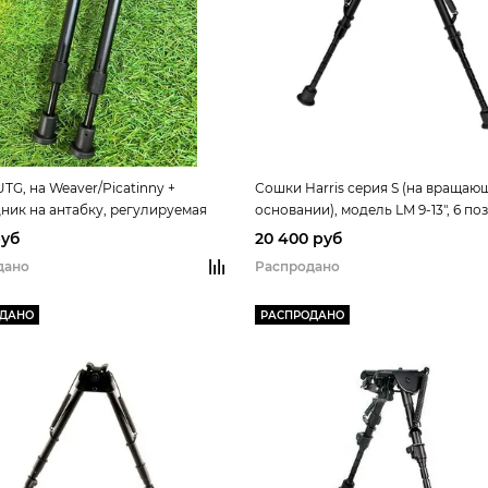
TG, на Weaver/Picatinny +
Сошки Harris серия S (на вращаю
ник на антабку, регулируемая
основании), модель LM 9-13", 6 по
22-27см, резиновые опоры
руб
20 400 руб
дано
Распродано
ОДАНО
РАСПРОДАНО