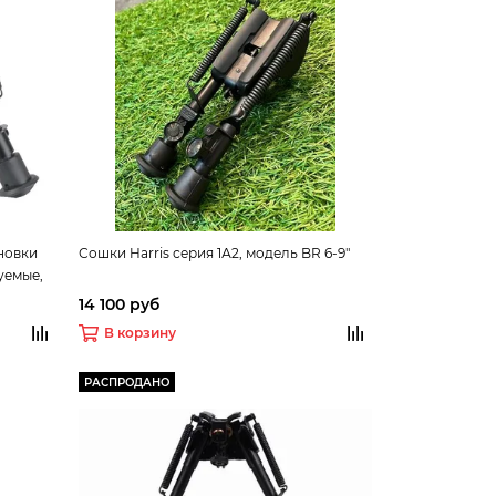
ановки
Сошки Harris серия 1А2, модель BR 6-9"
уемые,
 weaver
14 100 руб
см
В корзину
РАСПРОДАНО