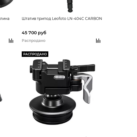
длина
Штатив трипод Leofoto LN-404C CARBON
45 700 руб
Распродано
РАСПРОДАНО