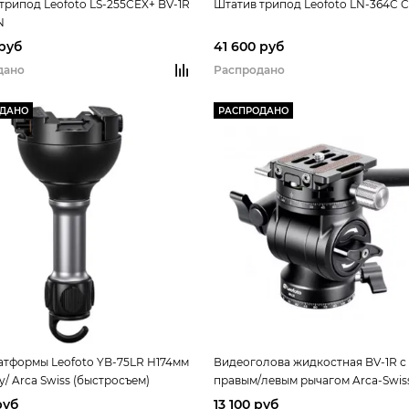
трипод Leofoto LS-255CEX+ BV-1R
Штатив трипод Leofoto LN-364C
N
 руб
41 600 руб
дано
Распродано
ОДАНО
РАСПРОДАНО
атформы Leofoto YB-75LR H174мм
Видеоголова жидкостная BV-1R с
y/ Arca Swiss (быстросъем)
правым/левым рычагом Arca-Swis
руб
13 100 руб