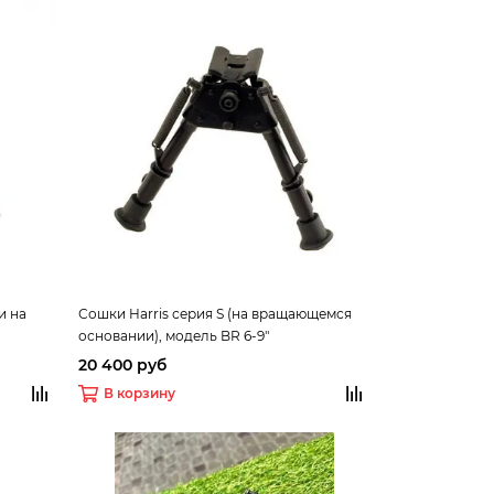
и на
Сошки Harris серия S (на вращающемся
основании), модель BR 6-9"
е)
20 400 руб
В корзину