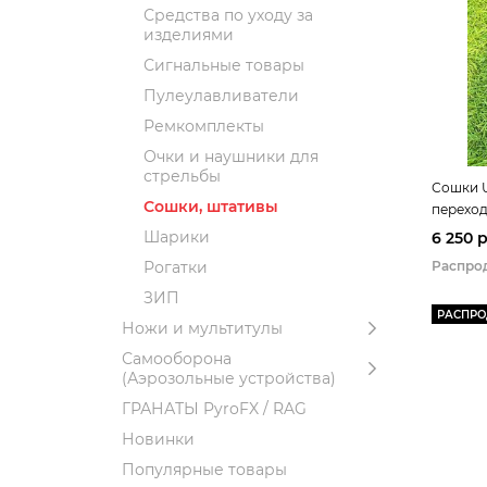
Средства по уходу за
изделиями
Сигнальные товары
Пулеулавливатели
Ремкомплекты
Очки и наушники для
стрельбы
Сошки U
Сошки, штативы
переход
высота 
Шарики
6 250 
Распро
Рогатки
ЗИП
РАСПР
Ножи и мультитулы
Самооборона
(Аэрозольные устройства)
ГРАНАТЫ PyroFX / RAG
Новинки
Популярные товары