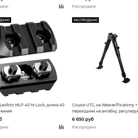
дано
Распродано
ОДАНО
РАСПРОДАНО
Leofoto MLP-40 M-Lock, длина 40
Сошки UTG, на Weaver/Picatinny +
юминий
переходник на антабку, регулиру
высота 23-28см
б
6 650 руб
дано
Распродано