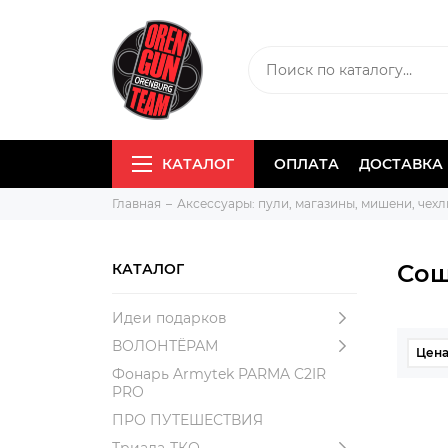
КАТАЛОГ
ОПЛАТА
ДОСТАВКА
Главная
Аксессуары: пули, магазины, мишени, чехлы
Сош
КАТАЛОГ
Идеи подарков
ВОЛОНТЁРАМ
Цена
Фонарь Armytek PARMA C2IR
PRO
ПРО ПУТЕШЕСТВИЯ