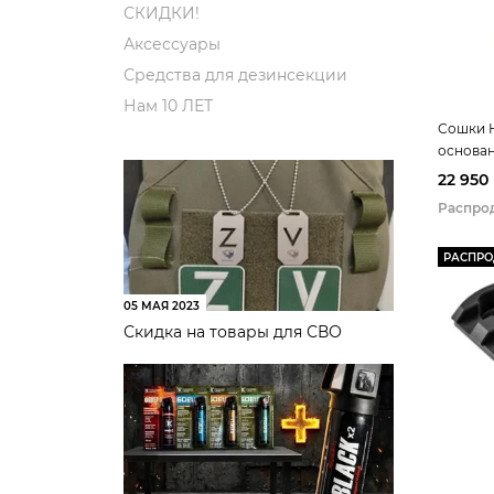
СКИДКИ!
Аксессуары
Средства для дезинсекции
Нам 10 ЛЕТ
Сошки H
основан
22 950
Распро
РАСПР
05 МАЯ 2023
Скидка на товары для СВО