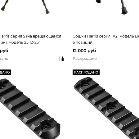
arris серия S (на вращающемся
Сошки Harris серия 1А2, модель BR
ии), модель 25 12-25"
6 позиций
 руб
12 000 руб
дано
Распродано
ОДАНО
РАСПРОДАНО