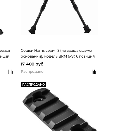
щемся
Сошки Harris серия S (на вращающемся
зиций
основании), модель BRM 6-9", 6 позиций
17 400 руб
Распродано
РАСПРОДАНО