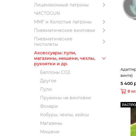
Лицензионные патроны
ЧИСТОGUN
ММГ и Холостые патроны
Пневматические винтовки
Пневматические
пистолеты
Аксессуары: пули,
магазины, мишени, чехлы,
рукоятки и др.
Адаптер
Баллоны CO2
винте)
Другое
5 400 
Пули
В к
Пружины на винтовки
РАСПР
Фонари
Кобуры, чехлы, кейсы
Магазины
Мишени