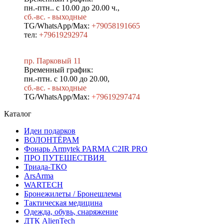
пн.-птн.. с 10.00 до 20.00 ч.,
сб.-вс. - выходные
TG/WhatsApp/Max:
+79058191665
тел:
+79619292974
пр. Парковый 11
Временный график:
пн.-птн. с 10.00 до 20.00,
сб.-вс. - выходные
TG/WhatsApp/Max:
+7
9619297474
Каталог
Идеи подарков
ВОЛОНТЁРАМ
Фонарь Armytek PARMA C2IR PRO
ПРО ПУТЕШЕСТВИЯ
Триада-ТКО
ArsArma
WARTECH
Бронежилеты / Бронешлемы
Тактическая медицина
Одежда, обувь, снаряжение
ДТК AlienTech