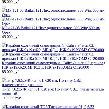
58 000 руб
МР-121-05 Baikal 121 Лис; одноствольное .308 Win; 600 мм;
Орех
45 000 руб
Карабин охотничий самозарядный "Сайга-9" исп.02, приклад
ИЖ-9х19.сб20, МГ10Д-1, ИЖ-9х19.КОМ2 СТ20/000
85 000 руб
Тигр 7,62x54R исп. 01; 620 мм; По типу СВД; пламегаситель
длинный
119 000 руб