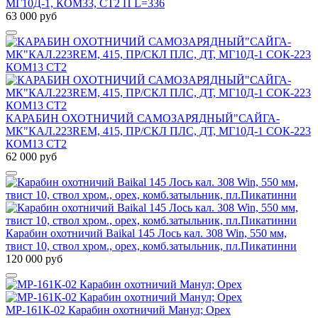
МГ10Д-1, КОМ33, СТ2 П L=336
63 000 руб
КАРАБИН ОХОТНИЧИЙ САМОЗАРЯДНЫЙ"САЙГА-
МК"КАЛ.223REM, 415, ПР/СКЛ ПЛС, ДТ, МГ10Д-1 СОК-223
КОМ13 СТ2
62 000 руб
Карабин охотничий Baikal 145 Лось кал. 308 Win, 550 мм,
твист 10, ствол хром., орех, комб.затыльник, пл.Пикатинни
120 000 руб
МР-161К-02 Карабин охотничий Манул; Орех