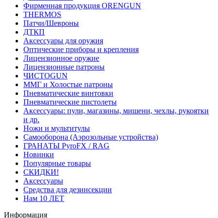
Фирменная продукция ORENGUN
THERMOS
Патчи/Шевроны
ДТКП
Аксессуары для оружия
Оптические приборы и крепления
Лицензионное оружие
Лицензионные патроны
ЧИСТОGUN
ММГ и Холостые патроны
Пневматические винтовки
Пневматические пистолеты
Аксессуары: пули, магазины, мишени, чехлы, рукоятки
и др.
Ножи и мультитулы
Самооборона (Аэрозольные устройства)
ГРАНАТЫ PyroFX / RAG
Новинки
Популярные товары
СКИДКИ!
Аксессуары
Средства для дезинсекции
Нам 10 ЛЕТ
Информация