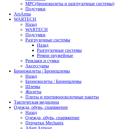
МРС(бронежилеты и разгрузочные системы)
Подсумки
ArsArma
WARTECH
Назад
WARTECH
Подсумки
Разгрузочные системы
Назад
Разгрузочные системы
Ремни оружейные
Рюкзаки и сумки
Аксессуары
Бронежилеты / Бронешлемы
Назад
Бронежилеты / Бронешлемы
Шлемы
Жилеты
Плиты и противоосколочные пакеты
Тактическая медицина
Одежда, обувь, снаряжение
Назад
Одежда, обувь, снаряжение
Перчатки Mechanix
Atlant Armour