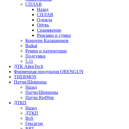
СПЛАВ
Назад
СПЛАВ
Одежда
Обувь
Снаряжение
Рюкзаки и сумки
Концерн Калашников
Baikal
Ремни и патронташи
Подсумки
5.11
ДТК AlienTech
Фирменная продукция ORENGUN
THERMOS
Патчи/Шевроны
Назад
Патчи/Шевроны
Патчи RedWar
ДТКП
Назад
ДТКП
BoS
Гексагон
BRT