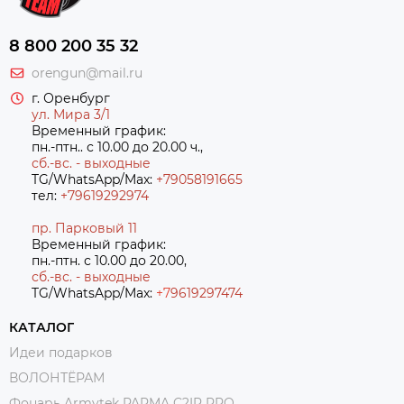
8 800 200 35 32
orengun@mail.ru
г. Оренбург
ул. Мира 3/1
Временный график:
пн.-птн.. с 10.00 до 20.00 ч.,
сб.-вс. - выходные
TG/WhatsApp/Max:
+79058191665
тел:
+79619292974
пр. Парковый 11
Временный график:
пн.-птн. с 10.00 до 20.00,
сб.-вс. - выходные
TG/WhatsApp/Max:
+7
9619297474
КАТАЛОГ
Идеи подарков
ВОЛОНТЁРАМ
Фонарь Armytek PARMA C2IR PRO