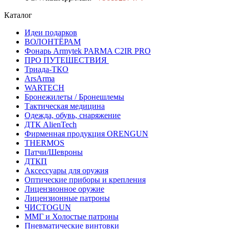
Каталог
Идеи подарков
ВОЛОНТЁРАМ
Фонарь Armytek PARMA C2IR PRO
ПРО ПУТЕШЕСТВИЯ
Триада-ТКО
ArsArma
WARTECH
Бронежилеты / Бронешлемы
Тактическая медицина
Одежда, обувь, снаряжение
ДТК AlienTech
Фирменная продукция ORENGUN
THERMOS
Патчи/Шевроны
ДТКП
Аксессуары для оружия
Оптические приборы и крепления
Лицензионное оружие
Лицензионные патроны
ЧИСТОGUN
ММГ и Холостые патроны
Пневматические винтовки