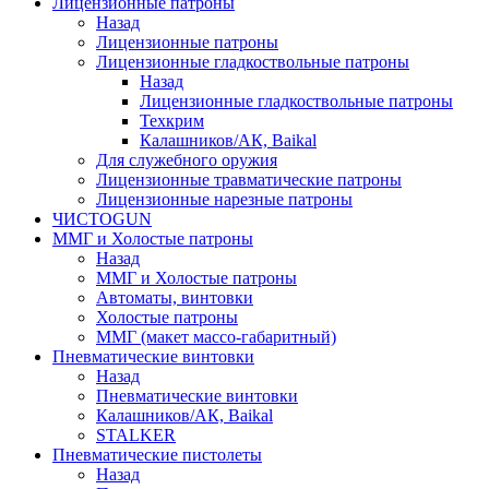
Лицензионные патроны
Назад
Лицензионные патроны
Лицензионные гладкоствольные патроны
Назад
Лицензионные гладкоствольные патроны
Техкрим
Калашников/АК, Baikal
Для служебного оружия
Лицензионные травматические патроны
Лицензионные нарезные патроны
ЧИСТОGUN
ММГ и Холостые патроны
Назад
ММГ и Холостые патроны
Автоматы, винтовки
Холостые патроны
ММГ (макет массо-габаритный)
Пневматические винтовки
Назад
Пневматические винтовки
Калашников/АК, Baikal
STALKER
Пневматические пистолеты
Назад