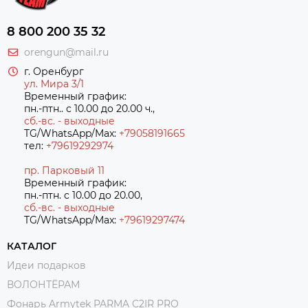
8 800 200 35 32
orengun@mail.ru
г. Оренбург
ул. Мира 3/1
Временный график:
пн.-птн.. с 10.00 до 20.00 ч.,
сб.-вс. - выходные
TG/WhatsApp/Max:
+79058191665
тел:
+79619292974
пр. Парковый 11
Временный график:
пн.-птн. с 10.00 до 20.00,
сб.-вс. - выходные
TG/WhatsApp/Max:
+7
9619297474
КАТАЛОГ
Идеи подарков
ВОЛОНТЁРАМ
Фонарь Armytek PARMA C2IR PRO