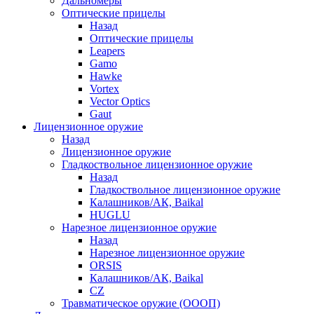
Дальномеры
Оптические прицелы
Назад
Оптические прицелы
Leapers
Gamo
Hawke
Vortex
Vector Optics
Gaut
Лицензионное оружие
Назад
Лицензионное оружие
Гладкоствольное лицензионное оружие
Назад
Гладкоствольное лицензионное оружие
Калашников/АК, Baikal
HUGLU
Нарезное лицензионное оружие
Назад
Нарезное лицензионное оружие
ORSIS
Калашников/АК, Baikal
CZ
Травматическое оружие (ОООП)