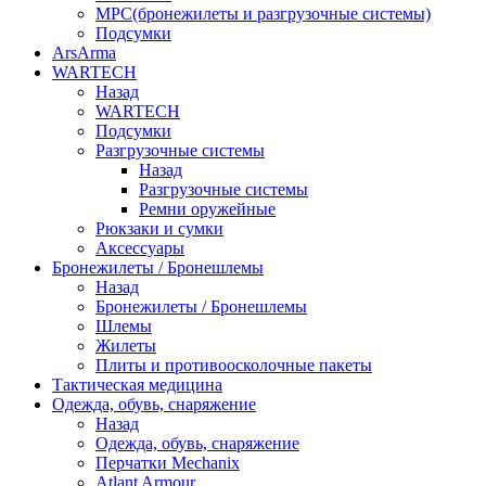
МРС(бронежилеты и разгрузочные системы)
Подсумки
ArsArma
WARTECH
Назад
WARTECH
Подсумки
Разгрузочные системы
Назад
Разгрузочные системы
Ремни оружейные
Рюкзаки и сумки
Аксессуары
Бронежилеты / Бронешлемы
Назад
Бронежилеты / Бронешлемы
Шлемы
Жилеты
Плиты и противоосколочные пакеты
Тактическая медицина
Одежда, обувь, снаряжение
Назад
Одежда, обувь, снаряжение
Перчатки Mechanix
Atlant Armour