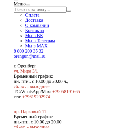
Меню
Оплата
Доставка
О компании
Контакты
Мы в ВК
Мы в Телеграм
Мы в МAX
8 800 200 35 32
orengun@mail.ru
г. Оренбург
ул. Мира 3/1
Временный график:
пн.-птн.. с 10.00 до 20.00 ч.,
сб.-вс. - выходные
TG/WhatsApp/Max:
+79058191665
тел:
+79619292974
пр. Парковый 11
Временный график:
пн.-птн. с 10.00 до 20.00,
сб.-вс. - выходные