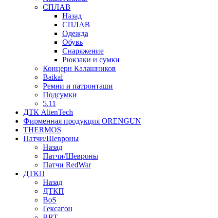
СПЛАВ
Назад
СПЛАВ
Одежда
Обувь
Снаряжение
Рюкзаки и сумки
Концерн Калашников
Baikal
Ремни и патронташи
Подсумки
5.11
ДТК AlienTech
Фирменная продукция ORENGUN
THERMOS
Патчи/Шевроны
Назад
Патчи/Шевроны
Патчи RedWar
ДТКП
Назад
ДТКП
BoS
Гексагон
BRT