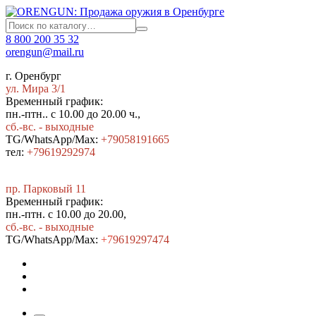
8 800 200 35 32
orengun@mail.ru
г. Оренбург
ул. Мира 3/1
Временный график:
пн.-птн.. с 10.00 до 20.00 ч.,
сб.-вс. - выходные
TG/WhatsApp/Max:
+79058191665
тел:
+79619292974
пр. Парковый 11
Временный график:
пн.-птн. с 10.00 до 20.00,
сб.-вс. - выходные
TG/WhatsApp/Max:
+7
9619297474