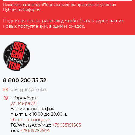
Нажимая на кнопку «Подписаться» вы принимаете условия
Публичной оферты
.
Подпишитесь на рассылку, чтобы быть в курсе наших
новых поступлений, акций и скидок.
8 800 200 35 32
orengun@mail.ru
г. Оренбург
ул. Мира 3/1
Временный график:
пн.-птн.. с 10.00 до 20.00 ч.,
сб.-вс. - выходные
TG/WhatsApp/Max:
+79058191665
тел:
+79619292974