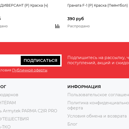
 ДИВЕРСАНТ (P) Краска (ч)
Граната F-1 (Р) Краска (Пейнтбол)
б
390 руб
дано
Распродано
Подпишитесь на рассылку, ч
ПОДПИСАТЬСЯ
поступлений, акций и скидо
словия
Публичной оферты
.
ЛОГ
ИНФОРМАЦИЯ
подарков
Пользовательское соглаше
НТЁРАМ
Политика конфиденциально
оферта
ь Armytek PARMA C2IR PRO
Условия обмена и возврата
ПУТЕШЕСТВИЯ
Блог
а-ТКО