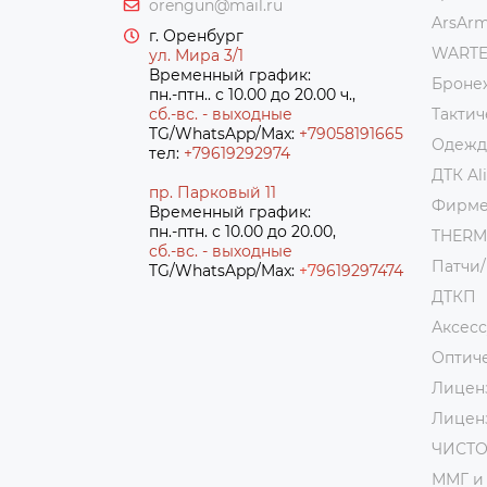
orengun@mail.ru
ArsAr
г. Оренбург
WART
ул. Мира 3/1
Временный график:
Броне
пн.-птн.. с 10.00 до 20.00 ч.,
сб.-вс. - выходные
Тактич
TG/WhatsApp/Max:
+79058191665
Одежда
тел:
+79619292974
ДТК Al
пр. Парковый 11
Фирме
Временный график:
пн.-птн. с 10.00 до 20.00,
THER
сб.-вс. - выходные
Патчи
TG/WhatsApp/Max:
+7
9619297474
ДТКП
Аксес
Оптич
Лицен
Лицен
ЧИСТ
ММГ и