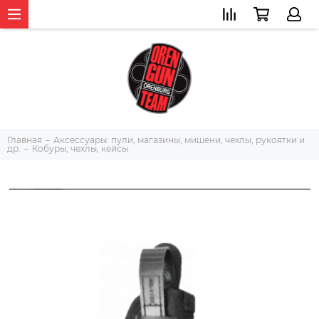
Главная
Аксессуары: пули, магазины, мишени, чехлы, рукоятки и
др.
Кобуры, чехлы, кейсы