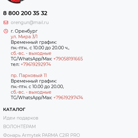
8 800 200 35 32
orengun@mail.ru
г. Оренбург
ул. Мира 3/1
Временный график:
пн.-птн.. с 10.00 до 20.00 ч.,
сб.-вс. - выходные
TG/WhatsApp/Max:
+79058191665
тел:
+79619292974
пр. Парковый 11
Временный график:
пн.-птн. с 10.00 до 20.00,
сб.-вс. - выходные
TG/WhatsApp/Max:
+7
9619297474
КАТАЛОГ
Идеи подарков
ВОЛОНТЁРАМ
Фонарь Armytek PARMA C2IR PRO