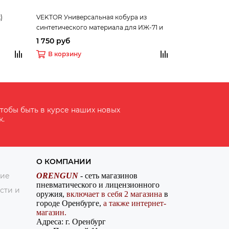
)
VEKTOR Универсальная кобура из
VEKTOR Кобур
синтетического материала для ИЖ-71 и
кожи для «ПМ
аналогичных по размеру
через курок
1 750 руб
1 600 руб
В корзину
В корзину
тобы быть в курсе наших новых
к.
О КОМПАНИИ
ние
ORENGUN
- сеть магазинов
пневматического и лицензионного
сти и
оружия,
включает в себя 2 магазина
в
городе Оренбурге,
а также интернет-
магазин.
Адреса: г. Оренбург