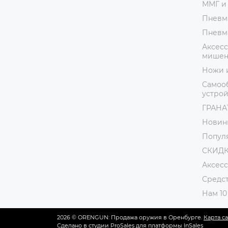
ММГ и
Пневм
Пневм
Аксесс
мишени
Ножи 
Самоо
устрой
ГРАНАТ
Новин
Попул
СКИДК
Аксес
Средст
Нам 10
2026 © ORENGUN: Продажа оружия в Оренбурге.
Карта с
Сделано в студии
ProSales
для платформы
InSales