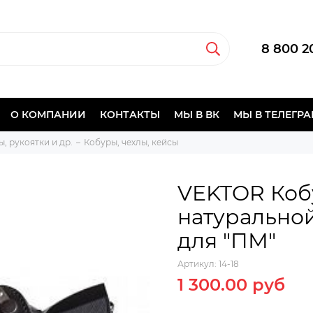
8 800 2
О КОМПАНИИ
КОНТАКТЫ
МЫ В ВК
МЫ В ТЕЛЕГР
, рукоятки и др.
Кобуры, чехлы, кейсы
VEKTOR Коб
натурально
для "ПМ"
Артикул:
14-18
1 300.00 руб