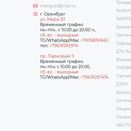
Триад
orengun@mail.ru
ArsAr
г. Оренбург
WART
ул. Мира 3/1
Временный график:
Броне
пн.-птн.. с 10.00 до 20.00 ч.,
сб.-вс. - выходные
Тактич
TG/WhatsApp/Max:
+79058191665
Одежда
тел:
+79619292974
ДТК Al
пр. Парковый 11
Фирме
Временный график:
пн.-птн. с 10.00 до 20.00,
THER
сб.-вс. - выходные
Патчи
TG/WhatsApp/Max:
+7
9619297474
ДТКП
Аксес
Оптич
Лицен
Лицен
ЧИСТ