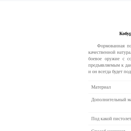
Кобу
Формованная поясн
качественной натур
боевое оружие с со
предъявляемым к да
и он всегда будет п
Материал
Дополнительный м
Под какой пистоле