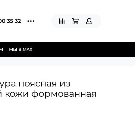
00 35 32
АМ
МЫ В МAX
ура поясная из
й кожи формованная