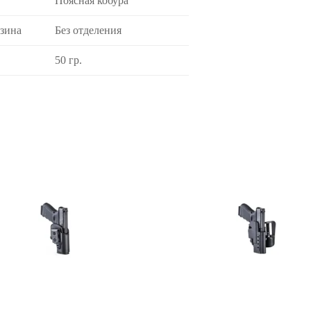
Поясная кобура
азина
Без отделения
50 гр.