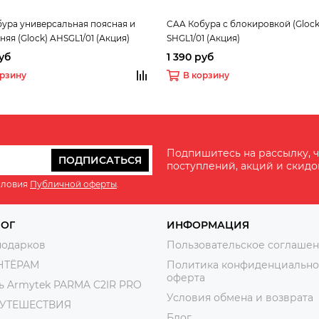
ура универсальная поясная и
CAA Кобура с блокировкой (Glock
няя (Glock) AHSGL1/01 (Акция)
SHGL1/01 (Акция)
руб
1 390 руб
орзину
В корзину
Подпишитесь на рассылку, ч
ПОДПИСАТЬСЯ
поступлений, акций и скидо
словия
Публичной оферты
.
ЛОГ
ИНФОРМАЦИЯ
подарков
Пользовательское соглаше
НТЁРАМ
Политика конфиденциально
оферта
ь Armytek PARMA C2IR PRO
Условия обмена и возврата
ПУТЕШЕСТВИЯ
Блог