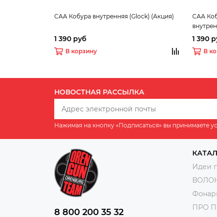
CAA Кобура внутренняя (Glock) (Акция)
CAA Коб
внутрен
1 390 руб
1 390 
В корзину
В к
НОВОСТНАЯ РАССЫЛКА
Нажимая на кнопку «Подписаться» вы принимаете у
КАТА
Идеи 
ВОЛО
Фонар
ПРО 
8 800 200 35 32