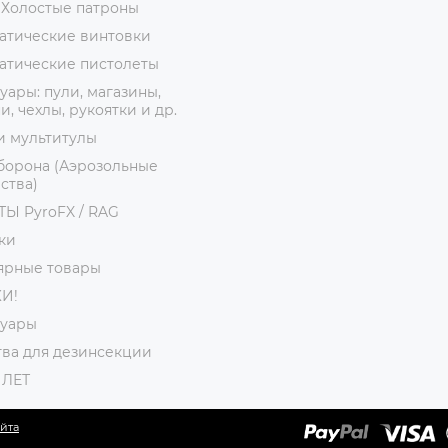
 Холостые патроны
атические винтовки
атические пистолеты
уары: пули, магазины,
, чехлы, рукоятки и др.
и мультитулы
борона (Аэрозольные
ства)
Ы PyroFX / RAG
ки
ярные товары
И!
суары
ва для дезинсекции
 ЛЕТ
айта