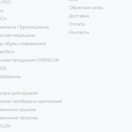
а-ТКО
Обратная связь
ma
Доставка
ECH
Оплата
жилеты / Бронешлемы
Контакты
еская медицина
, обувь, снаряжение
ienTech
нная продукция ORENGUN
MOS
/Шевроны
суары для оружия
еские приборы и крепления
зионное оружие
зионные патроны
ОGUN