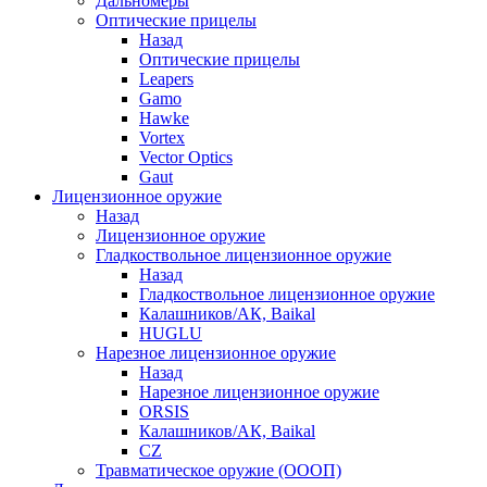
Дальномеры
Оптические прицелы
Назад
Оптические прицелы
Leapers
Gamo
Hawke
Vortex
Vector Optics
Gaut
Лицензионное оружие
Назад
Лицензионное оружие
Гладкоствольное лицензионное оружие
Назад
Гладкоствольное лицензионное оружие
Калашников/АК, Baikal
HUGLU
Нарезное лицензионное оружие
Назад
Нарезное лицензионное оружие
ORSIS
Калашников/АК, Baikal
CZ
Травматическое оружие (ОООП)