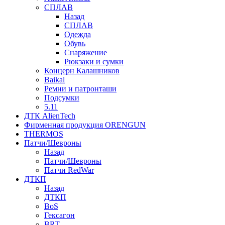
СПЛАВ
Назад
СПЛАВ
Одежда
Обувь
Снаряжение
Рюкзаки и сумки
Концерн Калашников
Baikal
Ремни и патронташи
Подсумки
5.11
ДТК AlienTech
Фирменная продукция ORENGUN
THERMOS
Патчи/Шевроны
Назад
Патчи/Шевроны
Патчи RedWar
ДТКП
Назад
ДТКП
BoS
Гексагон
BRT