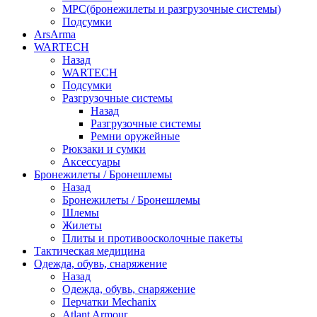
МРС(бронежилеты и разгрузочные системы)
Подсумки
ArsArma
WARTECH
Назад
WARTECH
Подсумки
Разгрузочные системы
Назад
Разгрузочные системы
Ремни оружейные
Рюкзаки и сумки
Аксессуары
Бронежилеты / Бронешлемы
Назад
Бронежилеты / Бронешлемы
Шлемы
Жилеты
Плиты и противоосколочные пакеты
Тактическая медицина
Одежда, обувь, снаряжение
Назад
Одежда, обувь, снаряжение
Перчатки Mechanix
Atlant Armour