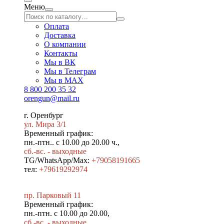
Меню
Оплата
Доставка
О компании
Контакты
Мы в ВК
Мы в Телеграм
Мы в МAX
8 800 200 35 32
orengun@mail.ru
г. Оренбург
ул. Мира 3/1
Временный график:
пн.-птн.. с 10.00 до 20.00 ч.,
сб.-вс. - выходные
TG/WhatsApp/Max:
+79058191665
тел:
+79619292974
пр. Парковый 11
Временный график:
пн.-птн. с 10.00 до 20.00,
сб.-вс. - выходные