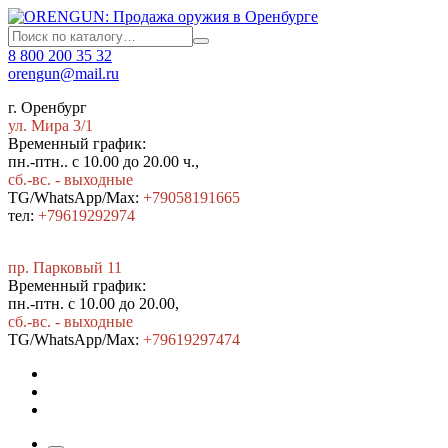
8 800 200 35 32
orengun@mail.ru
г. Оренбург
ул. Мира 3/1
Временный график:
пн.-птн.. с 10.00 до 20.00 ч.,
сб.-вс. - выходные
TG/WhatsApp/Max:
+79058191665
тел:
+79619292974
пр. Парковый 11
Временный график:
пн.-птн. с 10.00 до 20.00,
сб.-вс. - выходные
TG/WhatsApp/Max:
+7
9619297474