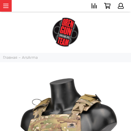
Главная
ArsArma