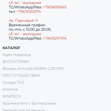
сб.-вс. - выходные
TG/WhatsApp/Max:
+79058191665
тел:
+79619292974
пр. Парковый 11
Временный график:
пн.-птн. с 10.00 до 20.00,
сб.-вс. - выходные
TG/WhatsApp/Max:
+7
9619297474
КАТАЛОГ
Идеи подарков
ВОЛОНТЁРАМ
Фонарь Armytek PARMA C2IR PRO
ПРО ПУТЕШЕСТВИЯ
Триада-ТКО
ArsArma
WARTECH
Бронежилеты / Бронешлемы
Тактическая медицина