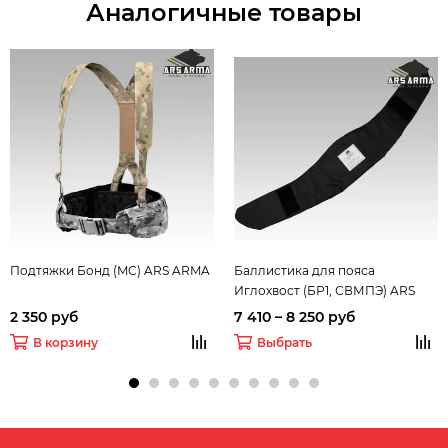
Аналогичные товары
Подтяжки Бонд (MC) ARS ARMA
Баллистика для пояса
Иглохвост (БР1, СВМПЭ) ARS
ARMA
2 350 руб
7 410 – 8 250 руб
В корзину
Выбрать