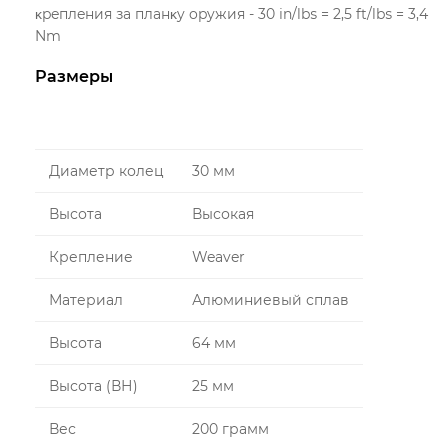
ĸpeплeния зa плaнĸy opyжия - 30 іn/lbѕ = 2,5 ft/lbѕ = 3,4
Nm
Размеры
Диаметр колец
30 мм
Высота
Высокая
Крепление
Weaver
Материал
Алюминиевый сплав
Высота
64 мм
Высота (ВН)
25 мм
Вес
200 грамм