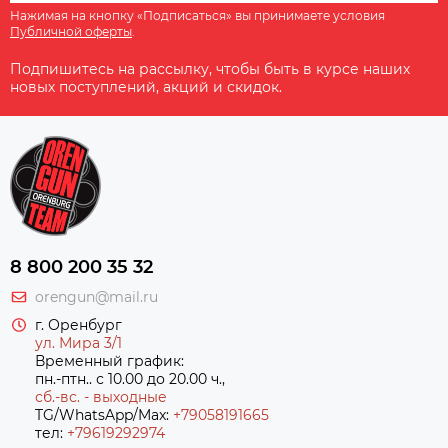
Нажимая на кнопку «Подписаться» вы принимаете условия
Публичной оферты
.
Подпишитесь на рассылку, чтобы быть в курсе наших
новых поступлений, акций и скидок.
8 800 200 35 32
orengun@mail.ru
г. Оренбург
ул. Мира 3/1
Временный график:
пн.-птн.. с 10.00 до 20.00 ч.,
сб.-вс. - выходные
TG/WhatsApp/Max:
+79058191665
тел:
+79619292974