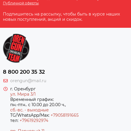
Публичной оферты
.
Подпишитесь на рассылку, чтобы быть в курсе наших
новых поступлений, акций и скидок.
8 800 200 35 32
orengun@mail.ru
г. Оренбург
ул. Мира 3/1
Временный график:
пн.-птн.. с 10.00 до 20.00 ч.,
сб.-вс. - выходные
TG/WhatsApp/Max:
+79058191665
тел:
+79619292974
пр. Парковый 11