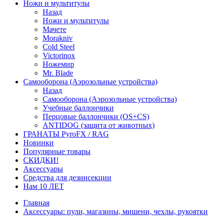
Ножи и мультитулы
Назад
Ножи и мультитулы
Мачете
Morakniv
Cold Steel
Victorinox
Ножемир
Mr. Blade
Самооборона (Аэрозольные устройства)
Назад
Самооборона (Аэрозольные устройства)
Учебные баллончики
Перцовые баллончики (OS+CS)
ANTIDOG (защита от животных)
ГРАНАТЫ PyroFX / RAG
Новинки
Популярные товары
СКИДКИ!
Аксессуары
Средства для дезинсекции
Нам 10 ЛЕТ
Главная
Аксессуары: пули, магазины, мишени, чехлы, рукоятки