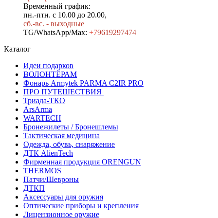
Временный график:
пн.-птн. с 10.00 до 20.00,
сб.-вс. - выходные
TG/WhatsApp/Max:
+7
9619297474
Каталог
Идеи подарков
ВОЛОНТЁРАМ
Фонарь Armytek PARMA C2IR PRO
ПРО ПУТЕШЕСТВИЯ
Триада-ТКО
ArsArma
WARTECH
Бронежилеты / Бронешлемы
Тактическая медицина
Одежда, обувь, снаряжение
ДТК AlienTech
Фирменная продукция ORENGUN
THERMOS
Патчи/Шевроны
ДТКП
Аксессуары для оружия
Оптические приборы и крепления
Лицензионное оружие