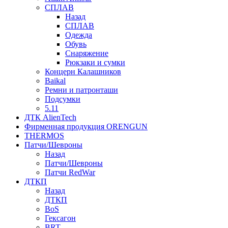
СПЛАВ
Назад
СПЛАВ
Одежда
Обувь
Снаряжение
Рюкзаки и сумки
Концерн Калашников
Baikal
Ремни и патронташи
Подсумки
5.11
ДТК AlienTech
Фирменная продукция ORENGUN
THERMOS
Патчи/Шевроны
Назад
Патчи/Шевроны
Патчи RedWar
ДТКП
Назад
ДТКП
BoS
Гексагон
BRT