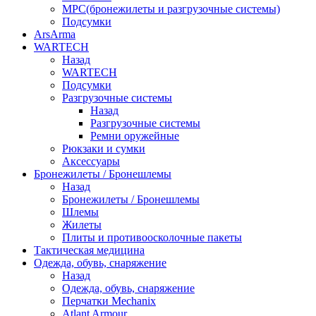
МРС(бронежилеты и разгрузочные системы)
Подсумки
ArsArma
WARTECH
Назад
WARTECH
Подсумки
Разгрузочные системы
Назад
Разгрузочные системы
Ремни оружейные
Рюкзаки и сумки
Аксессуары
Бронежилеты / Бронешлемы
Назад
Бронежилеты / Бронешлемы
Шлемы
Жилеты
Плиты и противоосколочные пакеты
Тактическая медицина
Одежда, обувь, снаряжение
Назад
Одежда, обувь, снаряжение
Перчатки Mechanix
Atlant Armour