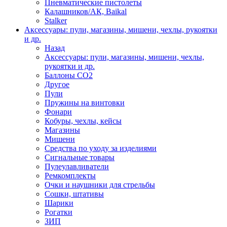
Пневматические пистолеты
Калашников/АК, Baikal
Stalker
Аксессуары: пули, магазины, мишени, чехлы, рукоятки
и др.
Назад
Аксессуары: пули, магазины, мишени, чехлы,
рукоятки и др.
Баллоны CO2
Другое
Пули
Пружины на винтовки
Фонари
Кобуры, чехлы, кейсы
Магазины
Мишени
Средства по уходу за изделиями
Сигнальные товары
Пулеулавливатели
Ремкомплекты
Очки и наушники для стрельбы
Сошки, штативы
Шарики
Рогатки
ЗИП