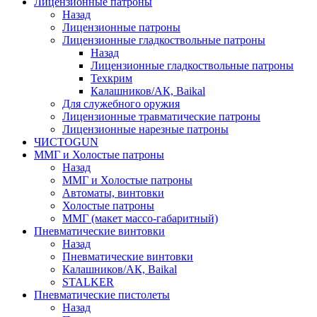
Лицензионные патроны
Назад
Лицензионные патроны
Лицензионные гладкоствольные патроны
Назад
Лицензионные гладкоствольные патроны
Техкрим
Калашников/АК, Baikal
Для служебного оружия
Лицензионные травматические патроны
Лицензионные нарезные патроны
ЧИСТОGUN
ММГ и Холостые патроны
Назад
ММГ и Холостые патроны
Автоматы, винтовки
Холостые патроны
ММГ (макет массо-габаритный)
Пневматические винтовки
Назад
Пневматические винтовки
Калашников/АК, Baikal
STALKER
Пневматические пистолеты
Назад