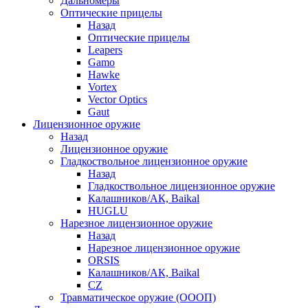
Дальномеры
Оптические прицелы
Назад
Оптические прицелы
Leapers
Gamo
Hawke
Vortex
Vector Optics
Gaut
Лицензионное оружие
Назад
Лицензионное оружие
Гладкоствольное лицензионное оружие
Назад
Гладкоствольное лицензионное оружие
Калашников/АК, Baikal
HUGLU
Нарезное лицензионное оружие
Назад
Нарезное лицензионное оружие
ORSIS
Калашников/АК, Baikal
CZ
Травматическое оружие (ОООП)