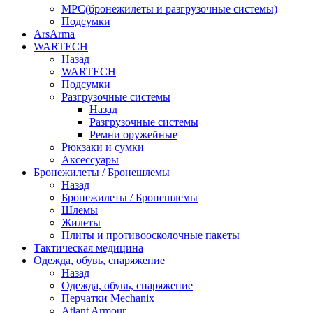
МРС(бронежилеты и разгрузочные системы)
Подсумки
ArsArma
WARTECH
Назад
WARTECH
Подсумки
Разгрузочные системы
Назад
Разгрузочные системы
Ремни оружейные
Рюкзаки и сумки
Аксессуары
Бронежилеты / Бронешлемы
Назад
Бронежилеты / Бронешлемы
Шлемы
Жилеты
Плиты и противоосколочные пакеты
Тактическая медицина
Одежда, обувь, снаряжение
Назад
Одежда, обувь, снаряжение
Перчатки Mechanix
Atlant Armour