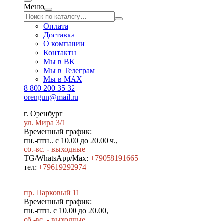
Меню
Оплата
Доставка
О компании
Контакты
Мы в ВК
Мы в Телеграм
Мы в МAX
8 800 200 35 32
orengun@mail.ru
г. Оренбург
ул. Мира 3/1
Временный график:
пн.-птн.. с 10.00 до 20.00 ч.,
сб.-вс. - выходные
TG/WhatsApp/Max:
+79058191665
тел:
+79619292974
пр. Парковый 11
Временный график:
пн.-птн. с 10.00 до 20.00,
сб.-вс. - выходные