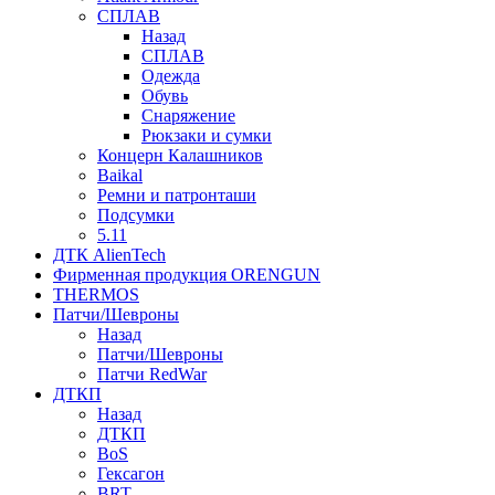
СПЛАВ
Назад
СПЛАВ
Одежда
Обувь
Снаряжение
Рюкзаки и сумки
Концерн Калашников
Baikal
Ремни и патронташи
Подсумки
5.11
ДТК AlienTech
Фирменная продукция ORENGUN
THERMOS
Патчи/Шевроны
Назад
Патчи/Шевроны
Патчи RedWar
ДТКП
Назад
ДТКП
BoS
Гексагон
BRT