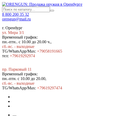
8 800 200 35 32
orengun@mail.ru
г. Оренбург
ул. Мира 3/1
Временный график:
пн.-птн.. с 10.00 до 20.00 ч.,
сб.-вс. - выходные
TG/WhatsApp/Max:
+79058191665
тел:
+79619292974
пр. Парковый 11
Временный график:
пн.-птн. с 10.00 до 20.00,
сб.-вс. - выходные
TG/WhatsApp/Max:
+7
9619297474