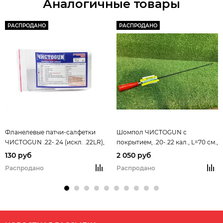
Аналогичные товары
РАСПРОДАНО
РАСПРОДАНО
Фланелевые патчи-салфетки
Шомпол ЧИСТОGUN с
ЧИСТОGUN .22-.24 (искл. .22LR),
покрытием, .20-.22 кал., L=70 см.,
квадрат 35х35 мм, 50 шт.
+ (CH-20J, CH-AL-20, A2S-AL-3/2)
130 руб
2 050 руб
New
Распродано
Распродано