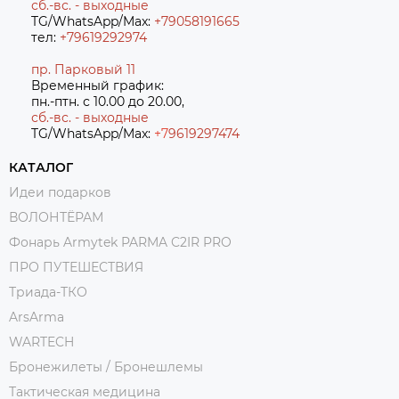
сб.-вс. - выходные
TG/WhatsApp/Max:
+79058191665
тел:
+79619292974
пр. Парковый 11
Временный график:
пн.-птн. с 10.00 до 20.00,
сб.-вс. - выходные
TG/WhatsApp/Max:
+7
9619297474
КАТАЛОГ
Идеи подарков
ВОЛОНТЁРАМ
Фонарь Armytek PARMA C2IR PRO
ПРО ПУТЕШЕСТВИЯ
Триада-ТКО
ArsArma
WARTECH
Бронежилеты / Бронешлемы
Тактическая медицина