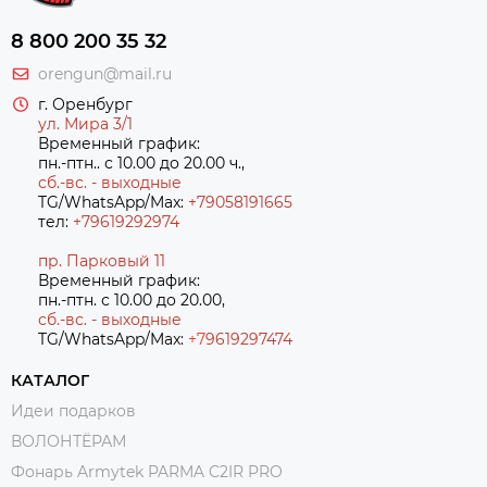
8 800 200 35 32
orengun@mail.ru
г. Оренбург
ул. Мира 3/1
Временный график:
пн.-птн.. с 10.00 до 20.00 ч.,
сб.-вс. - выходные
TG/WhatsApp/Max:
+79058191665
тел:
+79619292974
пр. Парковый 11
Временный график:
пн.-птн. с 10.00 до 20.00,
сб.-вс. - выходные
TG/WhatsApp/Max:
+7
9619297474
КАТАЛОГ
Идеи подарков
ВОЛОНТЁРАМ
Фонарь Armytek PARMA C2IR PRO