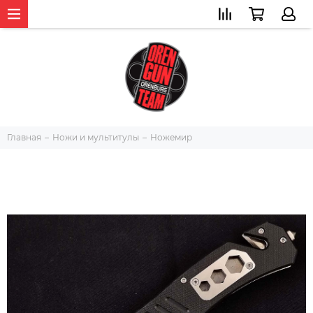
Главная
Ножи и мультитулы
Ножемир