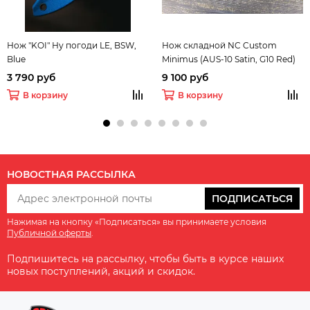
Нож "KOI" Ну погоди LE, BSW,
Нож складной NC Custom
Blue
Minimus (AUS-10 Satin, G10 Red)
3 790 руб
9 100 руб
В корзину
В корзину
НОВОСТНАЯ РАССЫЛКА
ПОДПИСАТЬСЯ
Нажимая на кнопку «Подписаться» вы принимаете условия
Публичной оферты
.
Подпишитесь на рассылку, чтобы быть в курсе наших
новых поступлений, акций и скидок.