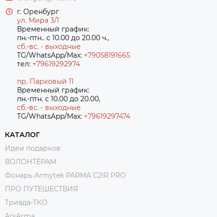
г. Оренбург
ул. Мира 3/1
Временный график:
пн.-птн.. с 10.00 до 20.00 ч.,
сб.-вс. - выходные
TG/WhatsApp/Max:
+79058191665
тел:
+79619292974
пр. Парковый 11
Временный график:
пн.-птн. с 10.00 до 20.00,
сб.-вс. - выходные
TG/WhatsApp/Max:
+7
9619297474
КАТАЛОГ
Идеи подарков
ВОЛОНТЁРАМ
Фонарь Armytek PARMA C2IR PRO
ПРО ПУТЕШЕСТВИЯ
Триада-ТКО
ArsArma