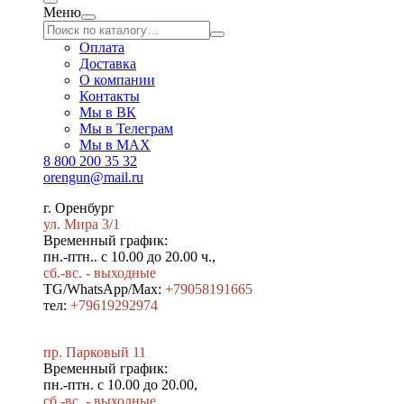
Меню
Оплата
Доставка
О компании
Контакты
Мы в ВК
Мы в Телеграм
Мы в МAX
8 800 200 35 32
orengun@mail.ru
г. Оренбург
ул. Мира 3/1
Временный график:
пн.-птн.. с 10.00 до 20.00 ч.,
сб.-вс. - выходные
TG/WhatsApp/Max:
+79058191665
тел:
+79619292974
пр. Парковый 11
Временный график:
пн.-птн. с 10.00 до 20.00,
сб.-вс. - выходные