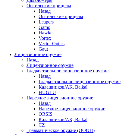
Дальномеры
Оптические прицелы
Назад
Оптические прицелы
Leapers
Gamo
Hawke
Vortex
Vector Optics
Gaut
Лицензионное оружие
Назад
Лицензионное оружие
Гладкоствольное лицензионное оружие
Назад
Гладкоствольное лицензионное оружие
Калашников/АК, Baikal
HUGLU
Нарезное лицензионное оружие
Назад
Нарезное лицензионное оружие
ORSIS
Калашников/АК, Baikal
CZ
Травматическое оружие (ОООП)