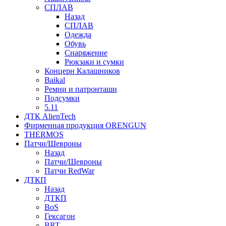
СПЛАВ
Назад
СПЛАВ
Одежда
Обувь
Снаряжение
Рюкзаки и сумки
Концерн Калашников
Baikal
Ремни и патронташи
Подсумки
5.11
ДТК AlienTech
Фирменная продукция ORENGUN
THERMOS
Патчи/Шевроны
Назад
Патчи/Шевроны
Патчи RedWar
ДТКП
Назад
ДТКП
BoS
Гексагон
BRT