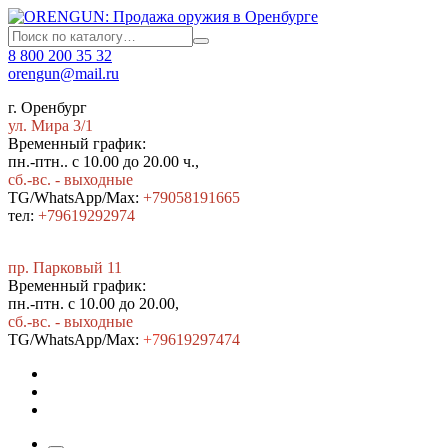
8 800 200 35 32
orengun@mail.ru
г. Оренбург
ул. Мира 3/1
Временный график:
пн.-птн.. с 10.00 до 20.00 ч.,
сб.-вс. - выходные
TG/WhatsApp/Max:
+79058191665
тел:
+79619292974
пр. Парковый 11
Временный график:
пн.-птн. с 10.00 до 20.00,
сб.-вс. - выходные
TG/WhatsApp/Max:
+7
9619297474