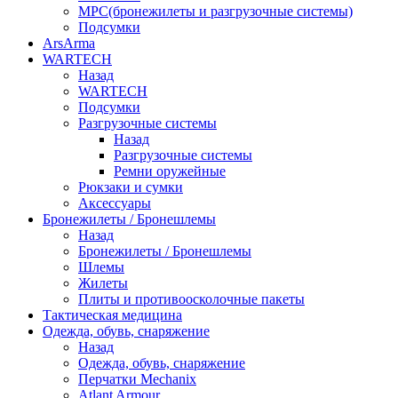
МРС(бронежилеты и разгрузочные системы)
Подсумки
ArsArma
WARTECH
Назад
WARTECH
Подсумки
Разгрузочные системы
Назад
Разгрузочные системы
Ремни оружейные
Рюкзаки и сумки
Аксессуары
Бронежилеты / Бронешлемы
Назад
Бронежилеты / Бронешлемы
Шлемы
Жилеты
Плиты и противоосколочные пакеты
Тактическая медицина
Одежда, обувь, снаряжение
Назад
Одежда, обувь, снаряжение
Перчатки Mechanix
Atlant Armour