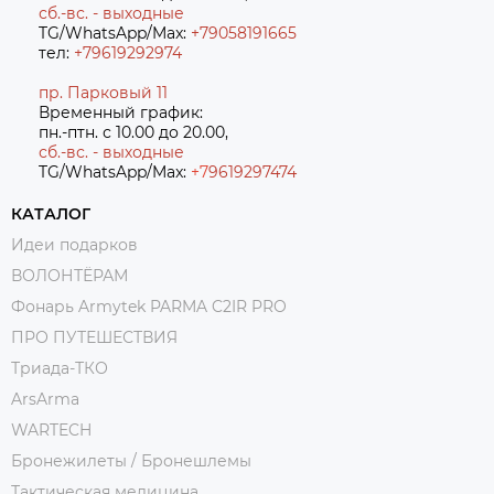
сб.-вс. - выходные
TG/WhatsApp/Max:
+79058191665
тел:
+79619292974
пр. Парковый 11
Временный график:
пн.-птн. с 10.00 до 20.00,
сб.-вс. - выходные
TG/WhatsApp/Max:
+7
9619297474
КАТАЛОГ
Идеи подарков
ВОЛОНТЁРАМ
Фонарь Armytek PARMA C2IR PRO
ПРО ПУТЕШЕСТВИЯ
Триада-ТКО
ArsArma
WARTECH
Бронежилеты / Бронешлемы
Тактическая медицина