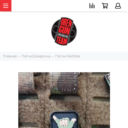
Главная
Патчи/Шевроны
Патчи RedWar