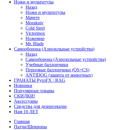
Ножи и мультитулы
Назад
Ножи и мультитулы
Мачете
Morakniv
Cold Steel
Victorinox
Ножемир
Mr. Blade
Самооборона (Аэрозольные устройства)
Назад
Самооборона (Аэрозольные устройства)
Учебные баллончики
Перцовые баллончики (OS+CS)
ANTIDOG (защита от животных)
ГРАНАТЫ PyroFX / RAG
Новинки
Популярные товары
СКИДКИ!
Аксессуары
Средства для дезинсекции
Нам 10 ЛЕТ
Главная
Патчи/Шевроны