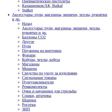
Пневматические пистолеты
Калашников/АК, Baikal
Stalker
Аксессуары: пули, магазины, мишени, чехлы, рукоятки
и др.
Назад
Аксессуары: пули, магазины, мишени, чехлы,
рукоятки и др.
Баллоны CO2
Другое
Пули
Пружины на винтовки
Фонари
Кобуры, чехлы, кейсы
Магазины
Мишени
Средства по уходу за изделиями
Сигнальные товары
Пулеулавливатели
Ремкомплекты
Очки и наушники для стрельбы
Сошки, штативы
Шарики
Рогатки
ЗИП