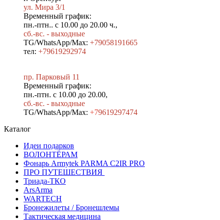
ул. Мира 3/1
Временный график:
пн.-птн.. с 10.00 до 20.00 ч.,
сб.-вс. - выходные
TG/WhatsApp/Max:
+79058191665
тел:
+79619292974
пр. Парковый 11
Временный график:
пн.-птн. с 10.00 до 20.00,
сб.-вс. - выходные
TG/WhatsApp/Max:
+7
9619297474
Каталог
Идеи подарков
ВОЛОНТЁРАМ
Фонарь Armytek PARMA C2IR PRO
ПРО ПУТЕШЕСТВИЯ
Триада-ТКО
ArsArma
WARTECH
Бронежилеты / Бронешлемы
Тактическая медицина