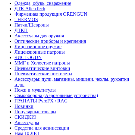
Одежда, обувь, снаряжение
ДТК AlienTech
Фирменная продукция ORENGUN
THERMOS
Патчи/Шевроны
ДТКП
Аксессуары для оружия
Оптические приборы и крепления
Лицензионное оружие
Лицензионные патроны
ЧИСТОGUN
ММГ и Холостые патроны
Пневматические винтовки
Пневматические пистолеты
Аксессуары: пули, магазины, мишени, чехлы, рукоятки
и др.
Ножи и мультитулы
Самооборона (Аэрозольные устройства)
ГРАНАТЫ PyroFX / RAG
Новинки
Популярные товары
СКИДКИ!
Аксессуары
Средства для дезинсекции
Нам 10 ЛЕТ