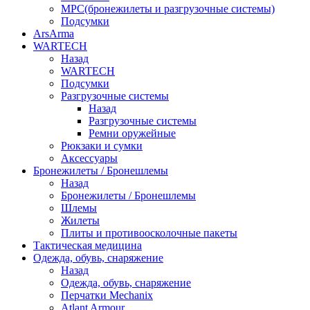
МРС(бронежилеты и разгрузочные системы)
Подсумки
ArsArma
WARTECH
Назад
WARTECH
Подсумки
Разгрузочные системы
Назад
Разгрузочные системы
Ремни оружейные
Рюкзаки и сумки
Аксессуары
Бронежилеты / Бронешлемы
Назад
Бронежилеты / Бронешлемы
Шлемы
Жилеты
Плиты и противоосколочные пакеты
Тактическая медицина
Одежда, обувь, снаряжение
Назад
Одежда, обувь, снаряжение
Перчатки Mechanix
Atlant Armour