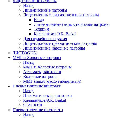
Лицензионные патроны
Назад
Лицензионные патроны
Лицензионные гладкоствольные патроны
Назад
Лицензионные гладкоствольные патроны
Техкрим
Калашников/АК, Baikal
Для служебного оружия
Лицензионные травматические патроны
Лицензионные нарезные патроны
ЧИСТОGUN
ММГ и Холостые патроны
Назад
ММГ и Холостые патроны
Автоматы, винтовки
Холостые патроны
ММГ (макет массо-габаритный)
Пневматические винтовки
Назад
Пневматические винтовки
Калашников/АК, Baikal
STALKER
Пневматические пистолеты
Назад