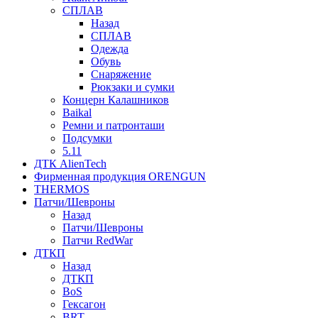
СПЛАВ
Назад
СПЛАВ
Одежда
Обувь
Снаряжение
Рюкзаки и сумки
Концерн Калашников
Baikal
Ремни и патронташи
Подсумки
5.11
ДТК AlienTech
Фирменная продукция ORENGUN
THERMOS
Патчи/Шевроны
Назад
Патчи/Шевроны
Патчи RedWar
ДТКП
Назад
ДТКП
BoS
Гексагон
BRT