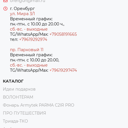
orengun@mail.ru
г. Оренбург
ул. Мира 3/1
Временный график:
пн.-птн.. с 10.00 до 20.00 ч.,
сб.-вс. - выходные
TG/WhatsApp/Max:
+79058191665
тел:
+79619292974
пр. Парковый 11
Временный график:
пн.-птн. с 10.00 до 20.00,
сб.-вс. - выходные
TG/WhatsApp/Max:
+7
9619297474
КАТАЛОГ
Идеи подарков
ВОЛОНТЁРАМ
Фонарь Armytek PARMA C2IR PRO
ПРО ПУТЕШЕСТВИЯ
Триада-ТКО