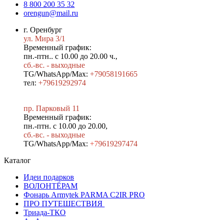
8 800 200 35 32
orengun@mail.ru
г. Оренбург
ул. Мира 3/1
Временный график:
пн.-птн.. с 10.00 до 20.00 ч.,
сб.-вс. - выходные
TG/WhatsApp/Max:
+79058191665
тел:
+79619292974
пр. Парковый 11
Временный график:
пн.-птн. с 10.00 до 20.00,
сб.-вс. - выходные
TG/WhatsApp/Max:
+7
9619297474
Каталог
Идеи подарков
ВОЛОНТЁРАМ
Фонарь Armytek PARMA C2IR PRO
ПРО ПУТЕШЕСТВИЯ
Триада-ТКО