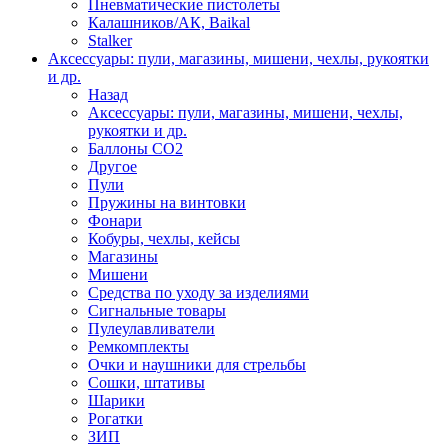
Пневматические пистолеты
Калашников/АК, Baikal
Stalker
Аксессуары: пули, магазины, мишени, чехлы, рукоятки
и др.
Назад
Аксессуары: пули, магазины, мишени, чехлы,
рукоятки и др.
Баллоны CO2
Другое
Пули
Пружины на винтовки
Фонари
Кобуры, чехлы, кейсы
Магазины
Мишени
Средства по уходу за изделиями
Сигнальные товары
Пулеулавливатели
Ремкомплекты
Очки и наушники для стрельбы
Сошки, штативы
Шарики
Рогатки
ЗИП