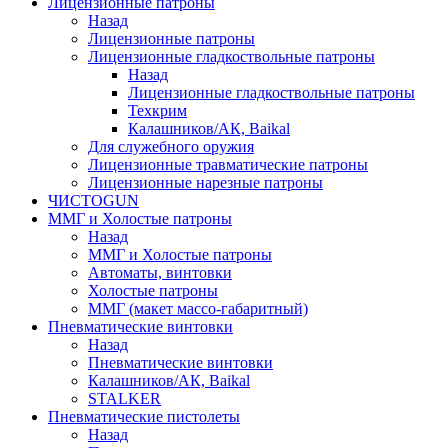
Лицензионные патроны
Назад
Лицензионные патроны
Лицензионные гладкоствольные патроны
Назад
Лицензионные гладкоствольные патроны
Техкрим
Калашников/АК, Baikal
Для служебного оружия
Лицензионные травматические патроны
Лицензионные нарезные патроны
ЧИСТОGUN
ММГ и Холостые патроны
Назад
ММГ и Холостые патроны
Автоматы, винтовки
Холостые патроны
ММГ (макет массо-габаритный)
Пневматические винтовки
Назад
Пневматические винтовки
Калашников/АК, Baikal
STALKER
Пневматические пистолеты
Назад