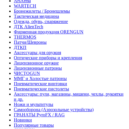
ArsArma
WARTECH
Бронежилеты / Бронешлемы
Тактическая медицина
Одежда, обувь, снаряжение
ДТК AlienTech
Фирменная продукция ORENGUN
THERMOS
Патчи/Шевроны
ДТКП
Аксессуары для оружия
Оптические приборы и крепления
Лицензионное оружие
Лицензионные патроны
ЧИСТОGUN
ММГ и Холостые патроны
Пневматические винтовки
Пневматические пистолеты
Аксессуары: пули, магазины, мишени, чехлы, рукоятки
и др.
Ножи и мультитулы
Самооборона (Аэрозольные устройства)
ГРАНАТЫ PyroFX / RAG
Новинки
Популярные товары