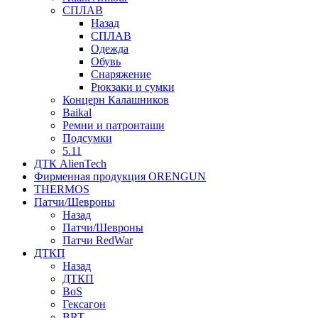
СПЛАВ
Назад
СПЛАВ
Одежда
Обувь
Снаряжение
Рюкзаки и сумки
Концерн Калашников
Baikal
Ремни и патронташи
Подсумки
5.11
ДТК AlienTech
Фирменная продукция ORENGUN
THERMOS
Патчи/Шевроны
Назад
Патчи/Шевроны
Патчи RedWar
ДТКП
Назад
ДТКП
BoS
Гексагон
BRT