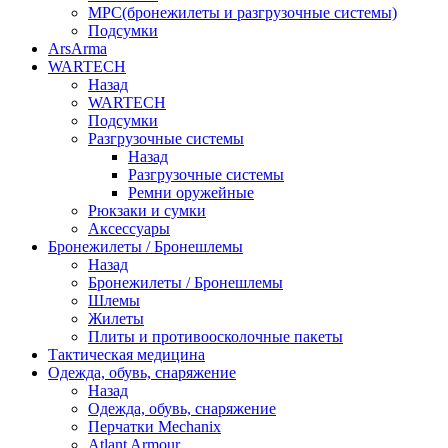
МРС(бронежилеты и разгрузочные системы)
Подсумки
ArsArma
WARTECH
Назад
WARTECH
Подсумки
Разгрузочные системы
Назад
Разгрузочные системы
Ремни оружейные
Рюкзаки и сумки
Аксессуары
Бронежилеты / Бронешлемы
Назад
Бронежилеты / Бронешлемы
Шлемы
Жилеты
Плиты и противоосколочные пакеты
Тактическая медицина
Одежда, обувь, снаряжение
Назад
Одежда, обувь, снаряжение
Перчатки Mechanix
Atlant Armour