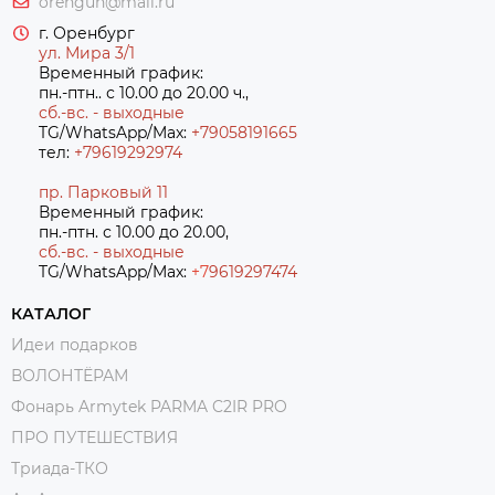
orengun@mail.ru
г. Оренбург
ул. Мира 3/1
Временный график:
пн.-птн.. с 10.00 до 20.00 ч.,
сб.-вс. - выходные
TG/WhatsApp/Max:
+79058191665
тел:
+79619292974
пр. Парковый 11
Временный график:
пн.-птн. с 10.00 до 20.00,
сб.-вс. - выходные
TG/WhatsApp/Max:
+7
9619297474
КАТАЛОГ
Идеи подарков
ВОЛОНТЁРАМ
Фонарь Armytek PARMA C2IR PRO
ПРО ПУТЕШЕСТВИЯ
Триада-ТКО