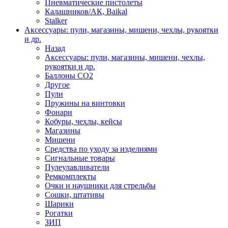
Пневматические пистолеты
Калашников/АК, Baikal
Stalker
Аксессуары: пули, магазины, мишени, чехлы, рукоятки
и др.
Назад
Аксессуары: пули, магазины, мишени, чехлы,
рукоятки и др.
Баллоны CO2
Другое
Пули
Пружины на винтовки
Фонари
Кобуры, чехлы, кейсы
Магазины
Мишени
Средства по уходу за изделиями
Сигнальные товары
Пулеулавливатели
Ремкомплекты
Очки и наушники для стрельбы
Сошки, штативы
Шарики
Рогатки
ЗИП