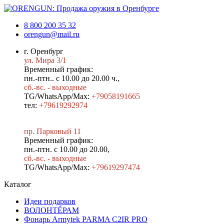
8 800 200 35 32
orengun@mail.ru
г. Оренбург
ул. Мира 3/1
Временный график:
пн.-птн.. с 10.00 до 20.00 ч.,
сб.-вс. - выходные
TG/WhatsApp/Max:
+79058191665
тел:
+79619292974
пр. Парковый 11
Временный график:
пн.-птн. с 10.00 до 20.00,
сб.-вс. - выходные
TG/WhatsApp/Max:
+7
9619297474
Каталог
Идеи подарков
ВОЛОНТЁРАМ
Фонарь Armytek PARMA C2IR PRO