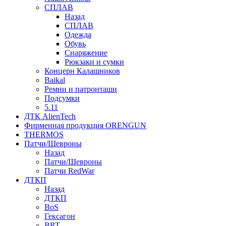
СПЛАВ
Назад
СПЛАВ
Одежда
Обувь
Снаряжение
Рюкзаки и сумки
Концерн Калашников
Baikal
Ремни и патронташи
Подсумки
5.11
ДТК AlienTech
Фирменная продукция ORENGUN
THERMOS
Патчи/Шевроны
Назад
Патчи/Шевроны
Патчи RedWar
ДТКП
Назад
ДТКП
BoS
Гексагон
BRT