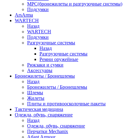
МРС(бронежилеты и разгрузочные системы)
Подсумки
ArsArma
WARTECH
Назад
WARTECH
Подсумки
Разгрузочные системы
Назад
Разгрузочные системы
Ремни оружейные
Рюкзаки и сумки
Аксессуары
Бронежилеты / Бронешлемы
Назад
Бронежилеты / Бронешлемы
Шлемы
Жилеты
Плиты и противоосколочные пакеты
Тактическая медицина
Одежда, обувь, снаряжение
Назад
Одежда, обувь, снаряжение
Перчатки Mechanix
Atlant Armour