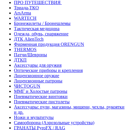
ПРО ПУТЕШЕСТВИЯ
Триада-ТКО
ArsArma
WARTECH
Бронежилеты / Бронешлемы
Тактическая медицина
Одежда, обувь, снаряжение
ДТК AlienTech
Фирменная продукция ORENGUN
THERMOS
Патчи/Шевроны
ДТКП
Аксессуары для оружия
Оптические приборы и крепления
Лицензионное оружие
Лицензионные патроны
ЧИСТОGUN
ММГ и Холостые патроны
Пневматические винтовки
Пневматические пистолеты
Аксессуары: пули, магазины, мишени, чехлы, рукоятки
и др.
Ножи и мультитулы
Самооборона (Аэрозольные устройства)
ГРАНАТЫ PyroFX / RAG