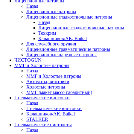
Лицензионные патроны
Назад
Лицензионные патроны
Лицензионные гладкоствольные патроны
Назад
Лицензионные гладкоствольные патроны
Техкрим
Калашников/АК, Baikal
Для служебного оружия
Лицензионные травматические патроны
Лицензионные нарезные патроны
ЧИСТОGUN
ММГ и Холостые патроны
Назад
ММГ и Холостые патроны
Автоматы, винтовки
Холостые патроны
ММГ (макет массо-габаритный)
Пневматические винтовки
Назад
Пневматические винтовки
Калашников/АК, Baikal
STALKER
Пневматические пистолеты
Назад