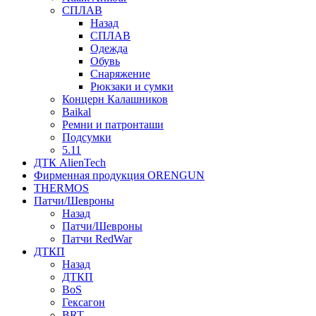
СПЛАВ
Назад
СПЛАВ
Одежда
Обувь
Снаряжение
Рюкзаки и сумки
Концерн Калашников
Baikal
Ремни и патронташи
Подсумки
5.11
ДТК AlienTech
Фирменная продукция ORENGUN
THERMOS
Патчи/Шевроны
Назад
Патчи/Шевроны
Патчи RedWar
ДТКП
Назад
ДТКП
BoS
Гексагон
BRT