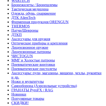
WARTECH
Бронежилеты / Бронешлемы
Тактическая медицина
Одежда, обувь, снаряжение
ДТК AlienTech
Фирменная продукция ORENGUN
THERMOS
Патчи/Шевроны
ДТКП
Аксессуары для оружия
Оптические приборы и крепления
Лицензионное оружие
Лицензионные патроны
ЧИСТОGUN
ММГ и Холостые патроны
Пневматические винтовки
Пневматические пистолеты
Аксессуары: пули, магазины, мишени, чехлы, рукоятки
и др.
Ножи и мультитулы
Самооборона (Аэрозольные устройства)
ГРАНАТЫ PyroFX / RAG
Новинки
Популярные товары
СКИДКИ!