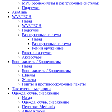
МРС(бронежилеты и разгрузочные системы)
Подсумки
ArsArma
WARTECH
Назад
WARTECH
Подсумки
Разгрузочные системы
Назад
Разгрузочные системы
Ремни оружейные
Рюкзаки и сумки
Аксессуары
Бронежилеты / Бронешлемы
Назад
Бронежилеты / Бронешлемы
Шлемы
Жилеты
Плиты и противоосколочные пакеты
Тактическая медицина
Одежда, обувь, снаряжение
Назад
Одежда, обувь, снаряжение
Перчатки Mechanix
Atlant Armour