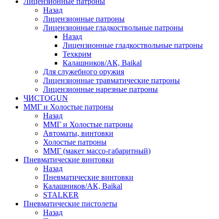
Лицензионные патроны
Назад
Лицензионные патроны
Лицензионные гладкоствольные патроны
Назад
Лицензионные гладкоствольные патроны
Техкрим
Калашников/АК, Baikal
Для служебного оружия
Лицензионные травматические патроны
Лицензионные нарезные патроны
ЧИСТОGUN
ММГ и Холостые патроны
Назад
ММГ и Холостые патроны
Автоматы, винтовки
Холостые патроны
ММГ (макет массо-габаритный)
Пневматические винтовки
Назад
Пневматические винтовки
Калашников/АК, Baikal
STALKER
Пневматические пистолеты
Назад