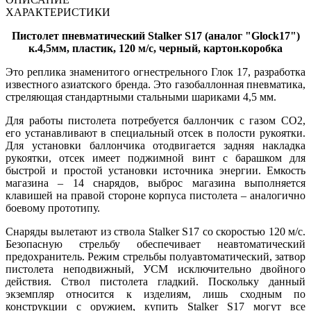
ХАРАКТЕРИСТИКИ
Пистолет пневматический Stalker S17 (аналог "Glock17")
к.4,5мм, пластик, 120 м/с, черный, картон.коробка
Это реплика знаменитого огнестрельного Глок 17, разработка
известного азиатского бренда. Это газобаллонная пневматика,
стреляющая стандартными стальными шариками 4,5 мм.
Для работы пистолета потребуется баллончик с газом CO2,
его устанавливают в специальный отсек в полости рукоятки.
Для установки баллончика отодвигается задняя накладка
рукоятки, отсек имеет поджимной винт с барашком для
быстрой и простой установки источника энергии. Емкость
магазина – 14 снарядов, выброс магазина выполняется
клавишей на правой стороне корпуса пистолета – аналогично
боевому прототипу.
Снаряды вылетают из ствола Stalker S17 со скоростью 120 м/с.
Безопасную стрельбу обеспечивает неавтоматический
предохранитель. Режим стрельбы полуавтоматический, затвор
пистолета неподвижный, УСМ исключительно двойного
действия. Ствол пистолета гладкий. Поскольку данный
экземпляр относится к изделиям, лишь сходным по
конструкции с оружием, купить Stalker S17 могут все