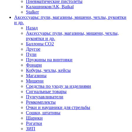
Пневматические пистолеты
Калашников/АК, Baikal
Stalker
Аксессуары: пули, магазины, мишени, чехлы, рукоятки
и др.
Назад
Аксессуары: пули, магазины, мишени, чехлы,
рукоятки и др.
Баллоны CO2
Другое
Пули
Пружины на винтовки
Фонари
Кобуры, чехлы, кейсы
Магазины
Мишени
Средства по уходу за изделиями
Сигнальные товары
Пулеулавливатели
Ремкомплекты
Очки и наушники для стрельбы
Сошки, штативы
Шарики
Рогатки
ЗИП