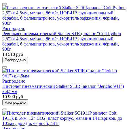
Распродано
Револьвер пневматический Stalker STR (аналог "Colt Python
2,5") к.4,5мм, металл, 86 м/с, HOP-UP, функциональный
барабан, 6 фальшпатронов, ускоритель заряжания, чёрный,
900г
13 510 руб
Распродано
Распродано
Пистолет пневматический Stalker STJR (аналог "Jericho 941")
к.4,5мм
10 900 руб
Распродано
Распродано