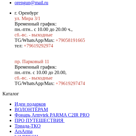
orengun@mail.ru
г. Оренбург
ул. Мира 3/1
Временный график:
пн.-птн.. с 10.00 до 20.00 ч.,
сб.-вс. - выходные
TG/WhatsApp/Max:
+79058191665
тел:
+79619292974
пр. Парковый 11
Временный график:
пн.-птн. с 10.00 до 20.00,
сб.-вс. - выходные
TG/WhatsApp/Max:
+7
9619297474
Каталог
Идеи подарков
ВОЛОНТЁРАМ
Фонарь Armytek PARMA C2IR PRO
ПРО ПУТЕШЕСТВИЯ
Триада-ТКО
ArsArma