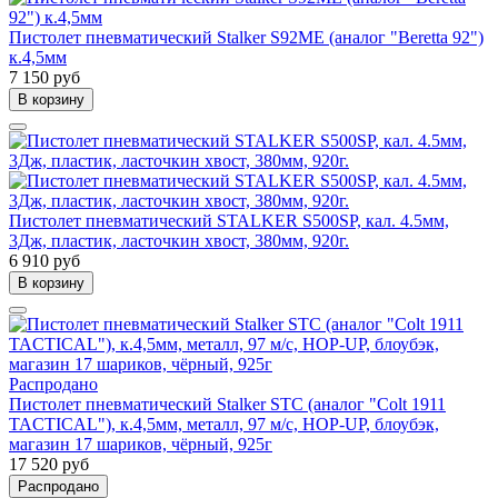
Пистолет пневматический Stalker S92ME (аналог "Beretta 92")
к.4,5мм
7 150 руб
В корзину
Пистолет пневматический STALKER S500SP, кал. 4.5мм,
3Дж, пластик, ласточкин хвост, 380мм, 920г.
6 910 руб
В корзину
Распродано
Пистолет пневматический Stalker STC (аналог "Colt 1911
TACTICAL"), к.4,5мм, металл, 97 м/с, HOP-UP, блоубэк,
магазин 17 шариков, чёрный, 925г
17 520 руб
Распродано