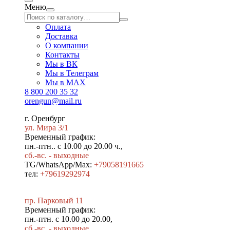
Меню
Оплата
Доставка
О компании
Контакты
Мы в ВК
Мы в Телеграм
Мы в МAX
8 800 200 35 32
orengun@mail.ru
г. Оренбург
ул. Мира 3/1
Временный график:
пн.-птн.. с 10.00 до 20.00 ч.,
сб.-вс. - выходные
TG/WhatsApp/Max:
+79058191665
тел:
+79619292974
пр. Парковый 11
Временный график:
пн.-птн. с 10.00 до 20.00,
сб.-вс. - выходные