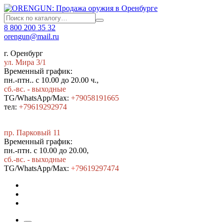
8 800 200 35 32
orengun@mail.ru
г. Оренбург
ул. Мира 3/1
Временный график:
пн.-птн.. с 10.00 до 20.00 ч.,
сб.-вс. - выходные
TG/WhatsApp/Max:
+79058191665
тел:
+79619292974
пр. Парковый 11
Временный график:
пн.-птн. с 10.00 до 20.00,
сб.-вс. - выходные
TG/WhatsApp/Max:
+7
9619297474