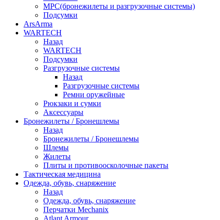
МРС(бронежилеты и разгрузочные системы)
Подсумки
ArsArma
WARTECH
Назад
WARTECH
Подсумки
Разгрузочные системы
Назад
Разгрузочные системы
Ремни оружейные
Рюкзаки и сумки
Аксессуары
Бронежилеты / Бронешлемы
Назад
Бронежилеты / Бронешлемы
Шлемы
Жилеты
Плиты и противоосколочные пакеты
Тактическая медицина
Одежда, обувь, снаряжение
Назад
Одежда, обувь, снаряжение
Перчатки Mechanix
Atlant Armour