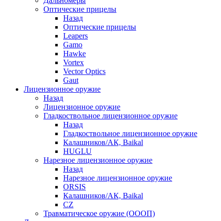
Дальномеры
Оптические прицелы
Назад
Оптические прицелы
Leapers
Gamo
Hawke
Vortex
Vector Optics
Gaut
Лицензионное оружие
Назад
Лицензионное оружие
Гладкоствольное лицензионное оружие
Назад
Гладкоствольное лицензионное оружие
Калашников/АК, Baikal
HUGLU
Нарезное лицензионное оружие
Назад
Нарезное лицензионное оружие
ORSIS
Калашников/АК, Baikal
CZ
Травматическое оружие (ОООП)