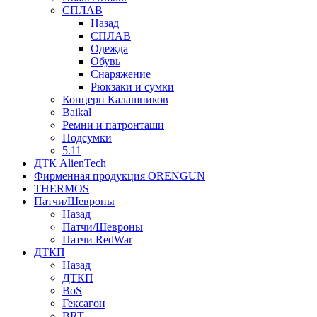
СПЛАВ
Назад
СПЛАВ
Одежда
Обувь
Снаряжение
Рюкзаки и сумки
Концерн Калашников
Baikal
Ремни и патронташи
Подсумки
5.11
ДТК AlienTech
Фирменная продукция ORENGUN
THERMOS
Патчи/Шевроны
Назад
Патчи/Шевроны
Патчи RedWar
ДТКП
Назад
ДТКП
BoS
Гексагон
BRT