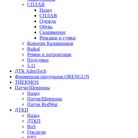
СПЛАВ
Назад
СПЛАВ
Одежда
Обувь
Снаряжение
Рюкзаки и сумки
Концерн Калашников
Baikal
Ремни и патронташи
Подсумки
5.11
ДТК AlienTech
Фирменная продукция ORENGUN
THERMOS
Патчи/Шевроны
Назад
Патчи/Шевроны
Патчи RedWar
ДТКП
Назад
ДТКП
BoS
Гексагон
BRT