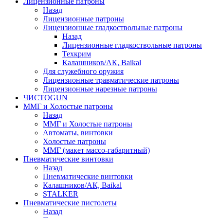
Лицензионные патроны
Назад
Лицензионные патроны
Лицензионные гладкоствольные патроны
Назад
Лицензионные гладкоствольные патроны
Техкрим
Калашников/АК, Baikal
Для служебного оружия
Лицензионные травматические патроны
Лицензионные нарезные патроны
ЧИСТОGUN
ММГ и Холостые патроны
Назад
ММГ и Холостые патроны
Автоматы, винтовки
Холостые патроны
ММГ (макет массо-габаритный)
Пневматические винтовки
Назад
Пневматические винтовки
Калашников/АК, Baikal
STALKER
Пневматические пистолеты
Назад