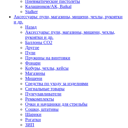
Пневматические пистолеты
Калашников/АК, Baikal
Stalker
Аксессуары: пули, магазины, мишени, чехлы, рукоятки
и др.
Назад
Аксессуары: пули, магазины, мишени, чехлы,
рукоятки и др.
Баллоны CO2
Другое
Пули
Пружины на винтовки
Фонари
Кобуры, чехлы, кейсы
Магазины
Мишени
Средства по уходу за изделиями
Сигнальные товары
Пулеулавливатели
Ремкомплекты
Очки и наушники для стрельбы
Сошки, штативы
Шарики
Рогатки
ЗИП