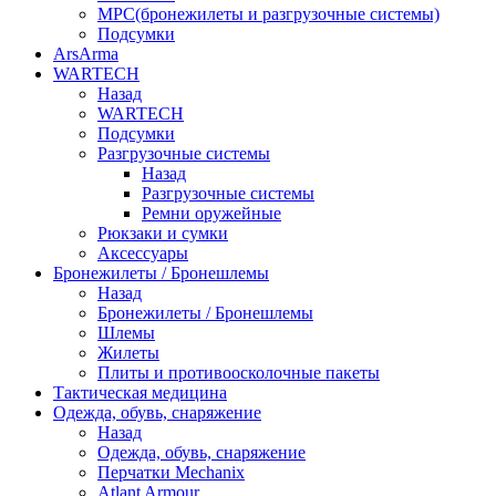
МРС(бронежилеты и разгрузочные системы)
Подсумки
ArsArma
WARTECH
Назад
WARTECH
Подсумки
Разгрузочные системы
Назад
Разгрузочные системы
Ремни оружейные
Рюкзаки и сумки
Аксессуары
Бронежилеты / Бронешлемы
Назад
Бронежилеты / Бронешлемы
Шлемы
Жилеты
Плиты и противоосколочные пакеты
Тактическая медицина
Одежда, обувь, снаряжение
Назад
Одежда, обувь, снаряжение
Перчатки Mechanix
Atlant Armour