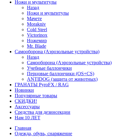
Ножи и мультитулы
Назад
Ножи и мультитулы
Мачете
Morakniv
Cold Steel
Victorinox
Ножемир
Mr. Blade
Самооборона (Аэрозольные устройства)
Назад
Самооборона (Аэрозольные устройства)
Учебные баллончики
Перцовые баллончики (OS+CS)
ANTIDOG (защита от животных)
ГРАНАТЫ PyroFX / RAG
Новинки
Популярные товары
СКИДКИ!
Аксессуары
Средства для дезинсекции
Нам 10 ЛЕТ
Главная
Одежда, обувь, снаряжение