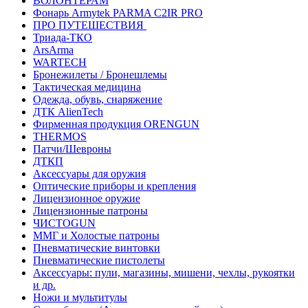
ВОЛОНТЁРАМ
Фонарь Armytek PARMA C2IR PRO
ПРО ПУТЕШЕСТВИЯ
Триада-ТКО
ArsArma
WARTECH
Бронежилеты / Бронешлемы
Тактическая медицина
Одежда, обувь, снаряжение
ДТК AlienTech
Фирменная продукция ORENGUN
THERMOS
Патчи/Шевроны
ДТКП
Аксессуары для оружия
Оптические приборы и крепления
Лицензионное оружие
Лицензионные патроны
ЧИСТОGUN
ММГ и Холостые патроны
Пневматические винтовки
Пневматические пистолеты
Аксессуары: пули, магазины, мишени, чехлы, рукоятки
и др.
Ножи и мультитулы