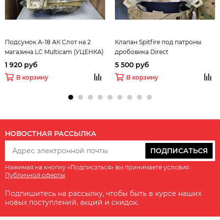
Подсумок А-18 АК Слот на 2
Клапан Spitfire под патроны
магазина LC Multicam (УЦЕНКА)
дробовика Direct
Action(УЦЕНКА)
1 920 руб
5 500 руб
В корзину
В корзину
НОВОСТНАЯ РАССЫЛКА
ПОДПИСАТЬСЯ
Нажимая на кнопку «Подписаться» вы принимаете условия
Публичной оферты
.
Подпишитесь на рассылку, чтобы быть в курсе наших
новых поступлений, акций и скидок.