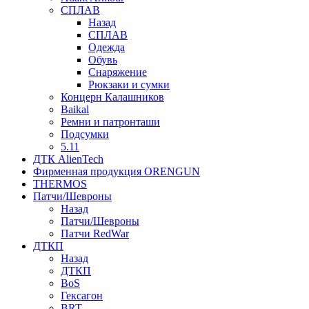
СПЛАВ
Назад
СПЛАВ
Одежда
Обувь
Снаряжение
Рюкзаки и сумки
Концерн Калашников
Baikal
Ремни и патронташи
Подсумки
5.11
ДТК AlienTech
Фирменная продукция ORENGUN
THERMOS
Патчи/Шевроны
Назад
Патчи/Шевроны
Патчи RedWar
ДТКП
Назад
ДТКП
BoS
Гексагон
BRT