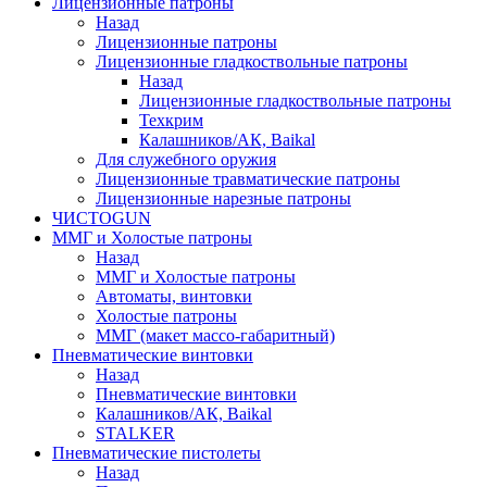
Лицензионные патроны
Назад
Лицензионные патроны
Лицензионные гладкоствольные патроны
Назад
Лицензионные гладкоствольные патроны
Техкрим
Калашников/АК, Baikal
Для служебного оружия
Лицензионные травматические патроны
Лицензионные нарезные патроны
ЧИСТОGUN
ММГ и Холостые патроны
Назад
ММГ и Холостые патроны
Автоматы, винтовки
Холостые патроны
ММГ (макет массо-габаритный)
Пневматические винтовки
Назад
Пневматические винтовки
Калашников/АК, Baikal
STALKER
Пневматические пистолеты
Назад