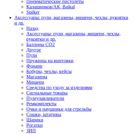
Пневматические пистолеты
Калашников/АК, Baikal
Stalker
Аксессуары: пули, магазины, мишени, чехлы, рукоятки
и др.
Назад
Аксессуары: пули, магазины, мишени, чехлы,
рукоятки и др.
Баллоны CO2
Другое
Пули
Пружины на винтовки
Фонари
Кобуры, чехлы, кейсы
Магазины
Мишени
Средства по уходу за изделиями
Сигнальные товары
Пулеулавливатели
Ремкомплекты
Очки и наушники для стрельбы
Сошки, штативы
Шарики
Рогатки
ЗИП