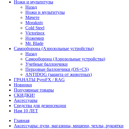
Ножи и мультитулы
Назад
Ножи и мультитулы
Мачете
Morakniv
Cold Steel
Victorinox
Ножемир
Mr. Blade
Самооборона (Аэрозольные устройства)
Назад
Самооборона (Аэрозольные устройства)
Учебные баллончики
Перцовые баллончики (OS+CS)
ANTIDOG (защита от животных)
ГРАНАТЫ PyroFX / RAG
Новинки
Популярные товары
СКИДКИ!
Аксессуары
Средства для дезинсекции
Нам 10 ЛЕТ
Главная
Аксессуары: пули, магазины, мишени, чехлы, рукоятки