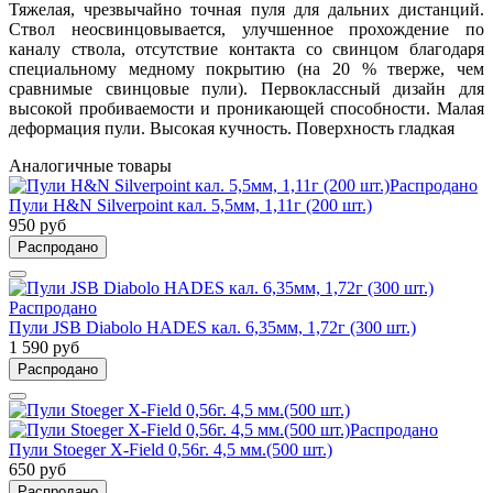
Тяжелая, чрезвычайно точная пуля для дальних дистанций.
Ствол неосвинцовывается, улучшенное прохождение по
каналу ствола, отсутствие контакта со свинцом благодаря
специальному медному покрытию (на 20 % тверже, чем
сравнимые свинцовые пули). Первоклассный дизайн для
высокой пробиваемости и проникающей способности. Малая
деформация пули. Высокая кучность. Поверхность гладкая
Аналогичные товары
Распродано
Пули H&N Silverpoint кал. 5,5мм, 1,11г (200 шт.)
950 руб
Распродано
Распродано
Пули JSB Diabolo HADES кал. 6,35мм, 1,72г (300 шт.)
1 590 руб
Распродано
Распродано
Пули Stoeger X-Field 0,56г. 4,5 мм.(500 шт.)
650 руб
Распродано