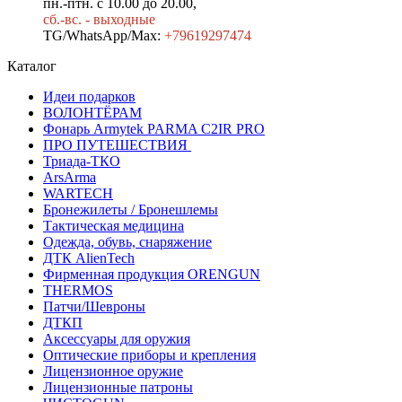
пн.-птн. с 10.00 до 20.00,
сб.-вс. - выходные
TG/WhatsApp/Max:
+7
9619297474
Каталог
Идеи подарков
ВОЛОНТЁРАМ
Фонарь Armytek PARMA C2IR PRO
ПРО ПУТЕШЕСТВИЯ
Триада-ТКО
ArsArma
WARTECH
Бронежилеты / Бронешлемы
Тактическая медицина
Одежда, обувь, снаряжение
ДТК AlienTech
Фирменная продукция ORENGUN
THERMOS
Патчи/Шевроны
ДТКП
Аксессуары для оружия
Оптические приборы и крепления
Лицензионное оружие
Лицензионные патроны