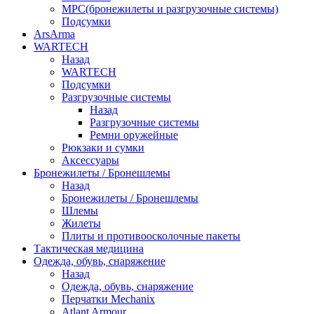
МРС(бронежилеты и разгрузочные системы)
Подсумки
ArsArma
WARTECH
Назад
WARTECH
Подсумки
Разгрузочные системы
Назад
Разгрузочные системы
Ремни оружейные
Рюкзаки и сумки
Аксессуары
Бронежилеты / Бронешлемы
Назад
Бронежилеты / Бронешлемы
Шлемы
Жилеты
Плиты и противоосколочные пакеты
Тактическая медицина
Одежда, обувь, снаряжение
Назад
Одежда, обувь, снаряжение
Перчатки Mechanix
Atlant Armour