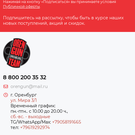
Нажимая на кнопку «Подписаться» вы принимаете условия
Публичной оферты
.
Подпишитесь на рассылку, чтобы быть в курсе наших
новых поступлений, акций и скидок.
8 800 200 35 32
orengun@mail.ru
г. Оренбург
ул. Мира 3/1
Временный график:
пн.-птн.. с 10.00 до 20.00 ч.,
сб.-вс. - выходные
TG/WhatsApp/Max:
+79058191665
тел:
+79619292974