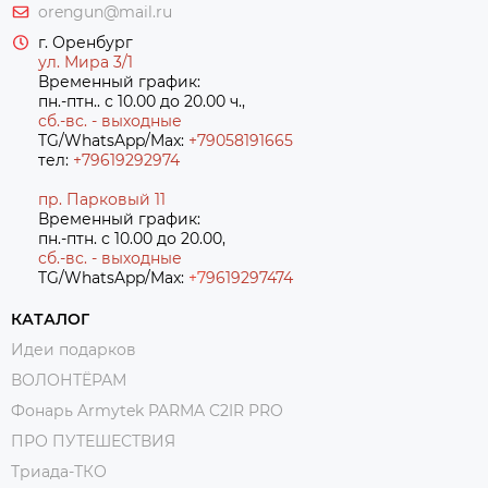
orengun@mail.ru
г. Оренбург
ул. Мира 3/1
Временный график:
пн.-птн.. с 10.00 до 20.00 ч.,
сб.-вс. - выходные
TG/WhatsApp/Max:
+79058191665
тел:
+79619292974
пр. Парковый 11
Временный график:
пн.-птн. с 10.00 до 20.00,
сб.-вс. - выходные
TG/WhatsApp/Max:
+7
9619297474
КАТАЛОГ
Идеи подарков
ВОЛОНТЁРАМ
Фонарь Armytek PARMA C2IR PRO
ПРО ПУТЕШЕСТВИЯ
Триада-ТКО