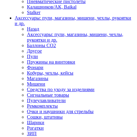
Пневматические пистолеты
Калашников/АК, Baikal
Stalker
Аксессуары: пули, магазины, мишени, чехлы, рукоятки
и др.
Назад
Аксессуары: пули, магазины, мишени, чехлы,
рукоятки и др.
Баллоны CO2
Другое
Пули
Пружины на винтовки
Фонари
Кобуры, чехлы, кейсы
Магазины
Мишени
Средства по уходу за изделиями
Сигнальные товары
Пулеулавливатели
Ремкомплекты
Очки и наушники для стрельбы
Сошки, штативы
Шарики
Рогатки
ЗИП