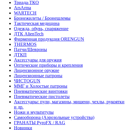
Триада-ТКО
ArsArma
WARTECH
Бронежилеты / Бронешлемы
Тактическая медицина
Одежда, обувь, снаряжение
ДТК AlienTech
Фирменная продукция ORENGUN
THERMOS
Патчи/Шевроны
ДТКП
Аксессуары для оружия
Оптические приборы и крепления
Лицензионное оружие
Лицензионные патроны
ЧИСТОGUN
ММГ и Холостые патроны
Пневматические винтовки
Пневматические пистолеты
Аксессуары: пули, магазины, мишени, чехлы, рукоятки
и др.
Ножи и мультитулы
Самооборона (Аэрозольные устройства)
ГРАНАТЫ PyroFX / RAG
Новинки