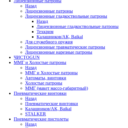
Лицензионные патроны
Назад
Лицензионные патроны
Лицензионные гладкоствольные патроны
Назад
Лицензионные гладкоствольные патроны
Техкрим
Калашников/АК, Baikal
Для служебного оружия
Лицензионные травматические патроны
Лицензионные нарезные патроны
ЧИСТОGUN
ММГ и Холостые патроны
Назад
ММГ и Холостые патроны
Автоматы, винтовки
Холостые патроны
ММГ (макет массо-габаритный)
Пневматические винтовки
Назад
Пневматические винтовки
Калашников/АК, Baikal
STALKER
Пневматические пистолеты
Назад