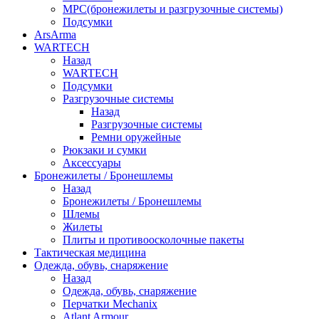
МРС(бронежилеты и разгрузочные системы)
Подсумки
ArsArma
WARTECH
Назад
WARTECH
Подсумки
Разгрузочные системы
Назад
Разгрузочные системы
Ремни оружейные
Рюкзаки и сумки
Аксессуары
Бронежилеты / Бронешлемы
Назад
Бронежилеты / Бронешлемы
Шлемы
Жилеты
Плиты и противоосколочные пакеты
Тактическая медицина
Одежда, обувь, снаряжение
Назад
Одежда, обувь, снаряжение
Перчатки Mechanix
Atlant Armour