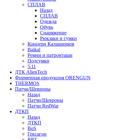
СПЛАВ
Назад
СПЛАВ
Одежда
Обувь
Снаряжение
Рюкзаки и сумки
Концерн Калашников
Baikal
Ремни и патронташи
Подсумки
5.11
ДТК AlienTech
Фирменная продукция ORENGUN
THERMOS
Патчи/Шевроны
Назад
Патчи/Шевроны
Патчи RedWar
ДТКП
Назад
ДТКП
BoS
Гексагон
BRT