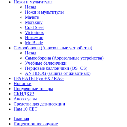
Ножи и мультитулы
Назад
Ножи и мультитулы
Мачете
Morakniv
Cold Steel
Victorinox
Ножемир
Mr. Blade
Самооборона (Аэрозольные устройства)
Назад
Самооборона (Аэрозольные устройства)
Учебные баллончики
Перцовые баллончики (OS+CS)
ANTIDOG (защита от животных)
ГРАНАТЫ PyroFX / RAG
Новинки
Популярные товары
СКИДКИ!
Аксессуары
Средства для дезинсекции
Нам 10 ЛЕТ
Главная
Лицензионное оружие