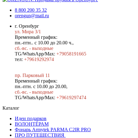
8 800 200 35 32
orengun@mail.ru
г. Оренбург
ул. Мира 3/1
Временный график:
пн.-птн.. с 10.00 до 20.00 ч.,
сб.-вс. - выходные
TG/WhatsApp/Max:
+79058191665
тел:
+79619292974
пр. Парковый 11
Временный график:
пн.-птн. с 10.00 до 20.00,
сб.-вс. - выходные
TG/WhatsApp/Max:
+7
9619297474
Каталог
Идеи подарков
ВОЛОНТЁРАМ
Фонарь Armytek PARMA C2IR PRO
ПРО ПУТЕШЕСТВИЯ