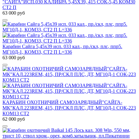
"САЙГА"ИСП.030 КАЛИБРА 5,45Х39, 415 СОК-5,45 КОМ30
СТ2 П
63 000 руб
Карабин Сайга 5,45х39 исп. 033 кал., пр./скл, плс, ппр5.
МГ10Д-1, КОМ33, СТ2 П L=336
63 000 руб
КАРАБИН ОХОТНИЧИЙ САМОЗАРЯДНЫЙ"САЙГА-
МК"КАЛ.223REM, 415, ПР/СКЛ ПЛС, ДТ, МГ10Д-1 СОК-223
КОМ13 СТ2
62 000 руб