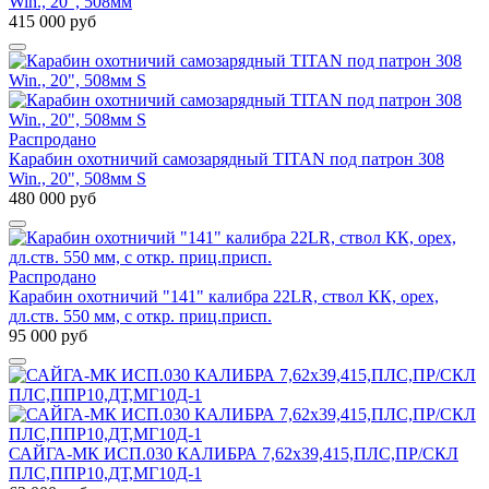
Win., 20", 508мм
415 000 руб
Распродано
Карабин охотничий самозарядный TITAN под патрон 308
Win., 20", 508мм S
480 000 руб
Распродано
Карабин охотничий "141" калибра 22LR, ствол КК, орех,
дл.ств. 550 мм, с откр. приц.присп.
95 000 руб
САЙГА-МК ИСП.030 КАЛИБРА 7,62х39,415,ПЛС,ПР/СКЛ
ПЛС,ППР10,ДТ,МГ10Д-1