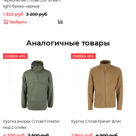
Термобелье Сплав Gulf Stream
light брюки черные
1 920 руб
3 200 руб
Выбрать
Аналогичные товары
СКИДКА 40%
СКИДКА 40%
Куртка анорак Сплав Forester
Куртка Сплав Кречет флис
мод.2 олива
4 500 руб
7 500 руб
2 940 руб
4 900 руб