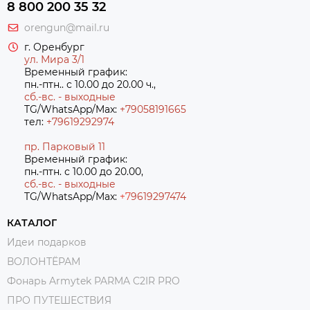
8 800 200 35 32
orengun@mail.ru
г. Оренбург
ул. Мира 3/1
Временный график:
пн.-птн.. с 10.00 до 20.00 ч.,
сб.-вс. - выходные
TG/WhatsApp/Max:
+79058191665
тел:
+79619292974
пр. Парковый 11
Временный график:
пн.-птн. с 10.00 до 20.00,
сб.-вс. - выходные
TG/WhatsApp/Max:
+7
9619297474
КАТАЛОГ
Идеи подарков
ВОЛОНТЁРАМ
Фонарь Armytek PARMA C2IR PRO
ПРО ПУТЕШЕСТВИЯ