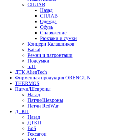
СПЛАВ
Назад
СПЛАВ
Одежда
Обувь
Снаряжение
Рюкзаки и сумки
Концерн Калашников
Baikal
Ремни и патронташи
Подсумки
5.11
ДТК AlienTech
Фирменная продукция ORENGUN
THERMOS
Патчи/Шевроны
Назад
Патчи/Шевроны
Патчи RedWar
ДТКП
Назад
ДТКП
BoS
Гексагон
BRT