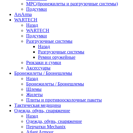
МРС(бронежилеты и разгрузочные системы)
Подсумки
ArsArma
WARTECH
Назад
WARTECH
Подсумки
Разгрузочные системы
Назад
Разгрузочные системы
Ремни оружейные
Рюкзаки и сумки
Аксессуары
Бронежилеты / Бронешлемы
Назад
Бронежилеты / Бронешлемы
Шлемы
Жилеты
Плиты и противоосколочные пакеты
Тактическая медицина
Одежда, обувь, снаряжение
Назад
Одежда, обувь, снаряжение
Перчатки Mechanix
Atlant Armour