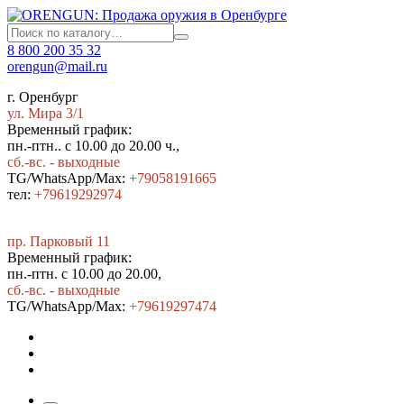
8 800 200 35 32
orengun@mail.ru
г. Оренбург
ул. Мира 3/1
Временный график:
пн.-птн.. с 10.00 до 20.00 ч.,
сб.-вс. - выходные
TG/WhatsApp/Max:
+79058191665
тел:
+79619292974
пр. Парковый 11
Временный график:
пн.-птн. с 10.00 до 20.00,
сб.-вс. - выходные
TG/WhatsApp/Max:
+7
9619297474