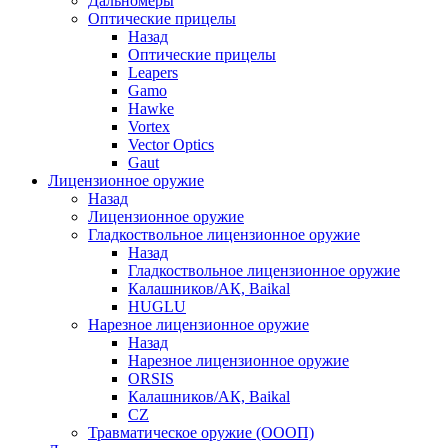
Дальномеры
Оптические прицелы
Назад
Оптические прицелы
Leapers
Gamo
Hawke
Vortex
Vector Optics
Gaut
Лицензионное оружие
Назад
Лицензионное оружие
Гладкоствольное лицензионное оружие
Назад
Гладкоствольное лицензионное оружие
Калашников/АК, Baikal
HUGLU
Нарезное лицензионное оружие
Назад
Нарезное лицензионное оружие
ORSIS
Калашников/АК, Baikal
CZ
Травматическое оружие (ОООП)