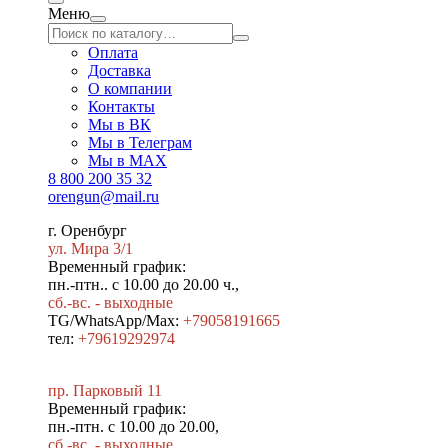
Меню
Оплата
Доставка
О компании
Контакты
Мы в ВК
Мы в Телеграм
Мы в МAX
8 800 200 35 32
orengun@mail.ru
г. Оренбург
ул. Мира 3/1
Временный график:
пн.-птн.. с 10.00 до 20.00 ч.,
сб.-вс. - выходные
TG/WhatsApp/Max:
+79058191665
тел:
+79619292974
пр. Парковый 11
Временный график:
пн.-птн. с 10.00 до 20.00,
сб.-вс. - выходные