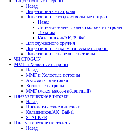
Лицензионные патроны
Назад
Лицензионные патроны
Лицензионные гладкоствольные патроны
Назад
Лицензионные гладкоствольные патроны
Техкрим
Калашников/АК, Baikal
Для служебного оружия
Лицензионные травматические патроны
Лицензионные нарезные патроны
ЧИСТОGUN
ММГ и Холостые патроны
Назад
ММГ и Холостые патроны
Автоматы, винтовки
Холостые патроны
ММГ (макет массо-габаритный)
Пневматические винтовки
Назад
Пневматические винтовки
Калашников/АК, Baikal
STALKER
Пневматические пистолеты
Назад