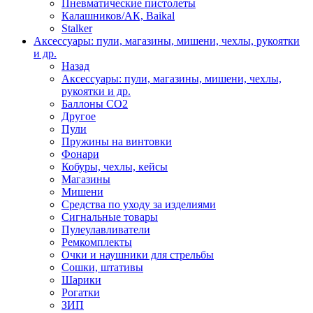
Пневматические пистолеты
Калашников/АК, Baikal
Stalker
Аксессуары: пули, магазины, мишени, чехлы, рукоятки
и др.
Назад
Аксессуары: пули, магазины, мишени, чехлы,
рукоятки и др.
Баллоны CO2
Другое
Пули
Пружины на винтовки
Фонари
Кобуры, чехлы, кейсы
Магазины
Мишени
Средства по уходу за изделиями
Сигнальные товары
Пулеулавливатели
Ремкомплекты
Очки и наушники для стрельбы
Сошки, штативы
Шарики
Рогатки
ЗИП