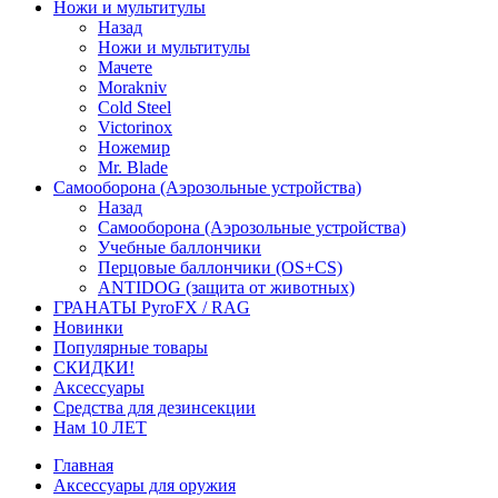
Ножи и мультитулы
Назад
Ножи и мультитулы
Мачете
Morakniv
Cold Steel
Victorinox
Ножемир
Mr. Blade
Самооборона (Аэрозольные устройства)
Назад
Самооборона (Аэрозольные устройства)
Учебные баллончики
Перцовые баллончики (OS+CS)
ANTIDOG (защита от животных)
ГРАНАТЫ PyroFX / RAG
Новинки
Популярные товары
СКИДКИ!
Аксессуары
Средства для дезинсекции
Нам 10 ЛЕТ
Главная
Аксессуары для оружия