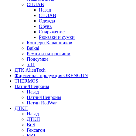
СПЛАВ
Назад
СПЛАВ
Одежда
Обувь
Снаряжение
Рюкзаки и сумки
Концерн Калашников
Baikal
Ремни и патронташи
Подсумки
5.11
ДТК AlienTech
Фирменная продукция ORENGUN
THERMOS
Патчи/Шевроны
Назад
Патчи/Шевроны
Патчи RedWar
ДТКП
Назад
ДТКП
BoS
Гексагон
BRT