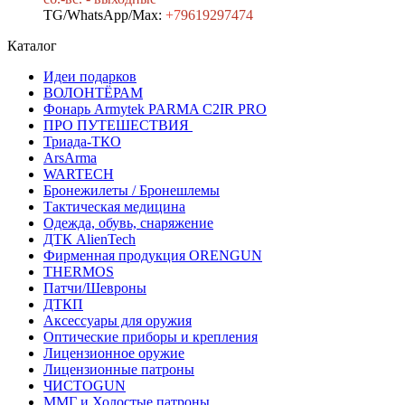
TG/WhatsApp/Max:
+7
9619297474
Каталог
Идеи подарков
ВОЛОНТЁРАМ
Фонарь Armytek PARMA C2IR PRO
ПРО ПУТЕШЕСТВИЯ
Триада-ТКО
ArsArma
WARTECH
Бронежилеты / Бронешлемы
Тактическая медицина
Одежда, обувь, снаряжение
ДТК AlienTech
Фирменная продукция ORENGUN
THERMOS
Патчи/Шевроны
ДТКП
Аксессуары для оружия
Оптические приборы и крепления
Лицензионное оружие
Лицензионные патроны
ЧИСТОGUN
ММГ и Холостые патроны