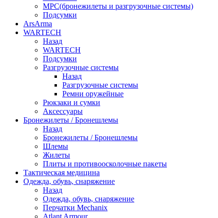
МРС(бронежилеты и разгрузочные системы)
Подсумки
ArsArma
WARTECH
Назад
WARTECH
Подсумки
Разгрузочные системы
Назад
Разгрузочные системы
Ремни оружейные
Рюкзаки и сумки
Аксессуары
Бронежилеты / Бронешлемы
Назад
Бронежилеты / Бронешлемы
Шлемы
Жилеты
Плиты и противоосколочные пакеты
Тактическая медицина
Одежда, обувь, снаряжение
Назад
Одежда, обувь, снаряжение
Перчатки Mechanix
Atlant Armour