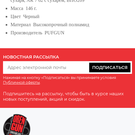
сухаря, АК 7 62 с сухарем, ВПО209
Масса
146 г.
Цвет
Черный
Материал
Высокопрочный полиамид
Производитель
PUFGUN
НОВОСТНАЯ РАССЫЛКА
ПОДПИСАТЬСЯ
Нажимая на кнопку «Подписаться» вы принимаете условия
Публичной оферты
.
Подпишитесь на рассылку, чтобы быть в курсе наших
новых поступлений, акций и скидок.