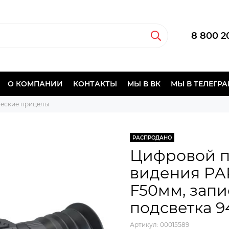
8 800 2
О КОМПАНИИ
КОНТАКТЫ
МЫ В ВК
МЫ В ТЕЛЕГР
еские прицелы
РАСПРОДАНО
Цифровой п
видения PARD
F50мм, запи
подсветка 9
Артикул:
00015589