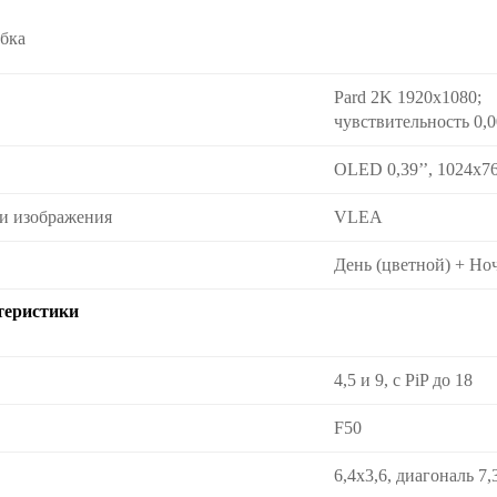
обка
Pard 2K 1920x1080;
чувствительность 0,
OLED 0,39’’, 1024x7
и изображения
VLEA
День (цветной) + Но
теристики
4,5 и 9, с PiP до 18
F50
6,4x3,6, диагональ 7,