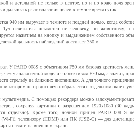
ткой и детальной не только в центре, но и по краю поля зре
 и дальность распознавания целей в тёмное время суток.
тка 940 нм выручает в темноте и поздней ночью, когда собст
. Луч осветителя незаметен ни человеку, ни животному, а 
ируется нажатием на кнопку и выдвижением собственного объ
светкой дальность наблюдений достигает 350 м.
крат. У PARD 008S с объективом F50 мм базовая кратность мень
е, чем у аналогичной модели с объективом F70 мм, а значит, про
ести стрельбу на ближних дистанциях. А для точного прицелив
 при котором центр дисплея отображается в отдельном окне с уве
мультимедиа. С помощью рекордера можно задокументировать
стрел, сохраняя картинки с разрешением 1920x1080 (30 кадр/
ется отдельно). Кроме того, ночной прицел PARD 008 S ле
 (Wi-Fi), телевизору (HDMI) или ПК (USB-C) — для дистанц
карты памяти на внешнем экране.