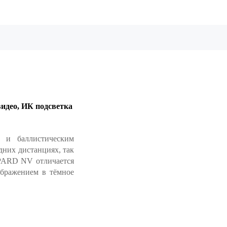
видео, ИК подсветка
 и баллистическим
дних дистанциях, так
 PARD NV отличается
бражением в тёмное