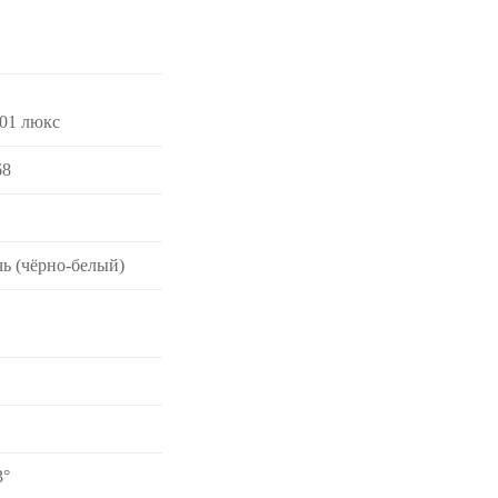
001 люкс
68
чь (чёрно-белый)
3°