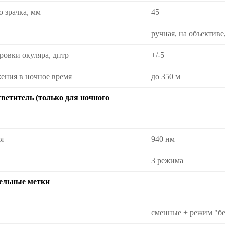
 зрачка, мм
45
ручная, на объективе,
ровки окуляра, дптр
+/-5
ения в ночное время
до 350 м
ветитель (только для ночного
я
940 нм
3 режима
ельные метки
сменные + режим "бе