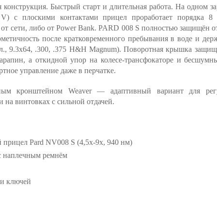
 конструкция. Быстрый старт и длительная работа. На одном з
 V) с плоскими контактами прицел проработает порядка 8 
 от сети, либо от Power Bank. PARD 008 S полностью защищён от
рметичность после кратковременного пребывания в воде и дер
л., 9.3х64, .300, .375 H&H Magnum). Поворотная крышка защищ
царапин, а откидной упор на колесе-трансфокаторе и бесшум
тное управление даже в перчатке.
дным кронштейном Weaver — адаптивный вариант для рег
и на винтовках с сильной отдачей.
прицел Pard NV008 S (4,5x-9x, 940 нм)
 с наплечным ремнём
 и ключей