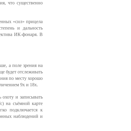
ния, что существенно
венных «сил» прицела
степень и дальность
ектива ИК-фонаря. В
ше, а поле зрения на
ще будет отслеживать
ания по месту хорошо
личением 9x и 18x.
 охоту и записывать
с) на съёмной карте
гко подключается к
ионных наблюдений и