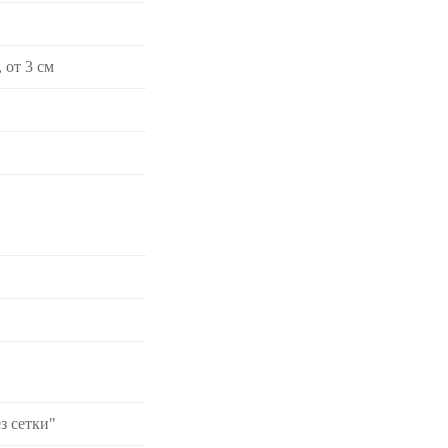
 от 3 cм
з сетки"