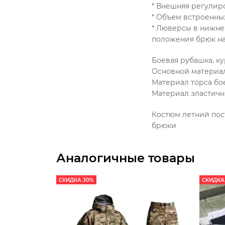
* Внешняя регулиро
* Объем встроенны
* Люверсы в нижне
положения брюк на
Боевая рубашка, к
Основной материал
Материал торса бое
Материал эластичны
Костюм летний пост
брюки
Аналогичные товары
СКИДКА 30%
СКИДКА