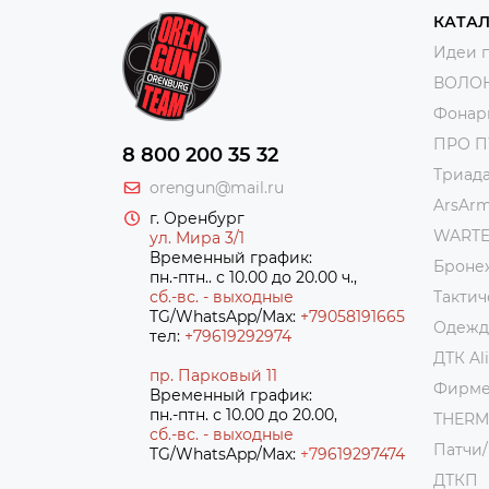
КАТА
Идеи 
ВОЛО
Фонар
ПРО 
8 800 200 35 32
Триад
orengun@mail.ru
ArsAr
г. Оренбург
WART
ул. Мира 3/1
Временный график:
Броне
пн.-птн.. с 10.00 до 20.00 ч.,
сб.-вс. - выходные
Тактич
TG/WhatsApp/Max:
+79058191665
Одежда
тел:
+79619292974
ДТК Al
пр. Парковый 11
Фирме
Временный график:
пн.-птн. с 10.00 до 20.00,
THER
сб.-вс. - выходные
Патчи
TG/WhatsApp/Max:
+7
9619297474
ДТКП