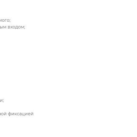
мого;
вым входом;
и;
ьной фиксацией