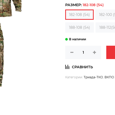
РАЗМЕР:
182-108 (54)
182-108 (54)
182-100 (
188-108 (54)
188-112(5
Категории:
Триада-ТКО
,
ВКПО 