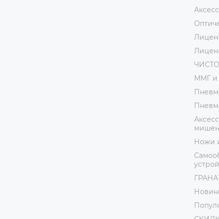
Аксес
Оптич
Лицен
Лицен
ЧИСТ
ММГ и
Пневм
Пневм
Аксесс
мишени
Ножи 
Самоо
устрой
ГРАНАТ
Новин
Попул