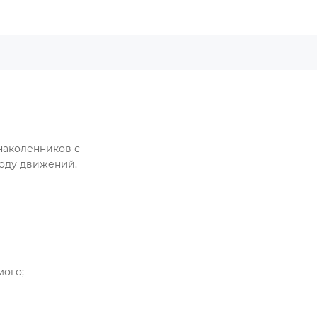
наколенников с
боду движений.
мого;