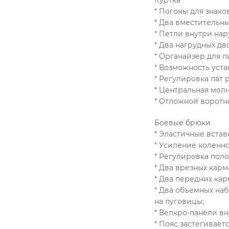
Куртка
* Погоны для знако
* Два вместительны
* Петли внутри на
* Два нагрудных дв
* Органайзер для 
* Возможность уста
* Регулировка пат 
* Центральная молн
* Отложной воротн
Боевые брюки
* Эластичные встав
* Усиление коленн
* Регулировка пол
* Два врезных кар
* Два передних кар
* Два объемных на
на пуговицы;
* Велкро-панели в
* Пояс застегиваетс