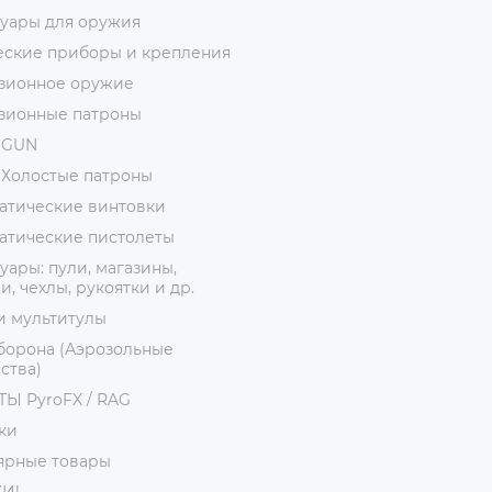
суары для оружия
еские приборы и крепления
зионное оружие
зионные патроны
ОGUN
 Холостые патроны
атические винтовки
атические пистолеты
уары: пули, магазины,
, чехлы, рукоятки и др.
и мультитулы
борона (Аэрозольные
ства)
Ы PyroFX / RAG
ки
ярные товары