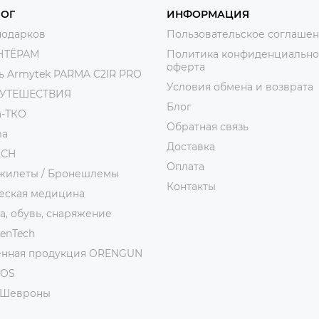
ЛОГ
ИНФОРМАЦИЯ
подарков
Пользовательское соглаше
НТЁРАМ
Политика конфиденциально
оферта
ь Armytek PARMA C2IR PRO
Условия обмена и возврата
ПУТЕШЕСТВИЯ
Блог
а-ТКО
Обратная связь
ma
Доставка
ECH
Оплата
жилеты / Бронешлемы
Контакты
еская медицина
, обувь, снаряжение
ienTech
нная продукция ORENGUN
MOS
/Шевроны