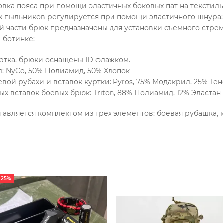
вка пояса при помощи эластичных боковых пат на текстиль
х пыльников регулируется при помощи эластичного шнура;
й части брюк предназначены для установки съемного стре
 ботинке;
уртка, брюки оснащены ID флажком.
: NyCo, 50% Полиамид, 50% Хлопок
вой рубахи и вставок куртки: Pyros, 75% Модакрил, 25% Те
х вставок боевых брюк: Triton, 88% Полиамид, 12% Эластан
авляется комплектом из трёх элементов: боевая рубашка, 
 25%