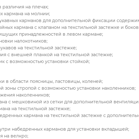
в различия на плечах;
х кармана на молнии;
рукавных карманов для дополнительной фиксации содержи
ойных кармана с клапаном на текстильной застежке и боко
пишущих принадлежностей в левом кармане;
новки налокотников;
рукавов на текстильной застежке;
ия с внешней планкой на текстильной застежке;
ик с возможностью установки стойкой;
ки в области поясницы, ластовицы, коленей;
ой зоны стропой с возможностью установки наколенников;
ожения наколенников;
мана с мешковиной из сетки для дополнительной вентиляци
мана на текстильной застежке;
бедренных кармана на текстильной застежке с дополнител
нутри набедренных карманов для установки вкладышей;
я на велкро;