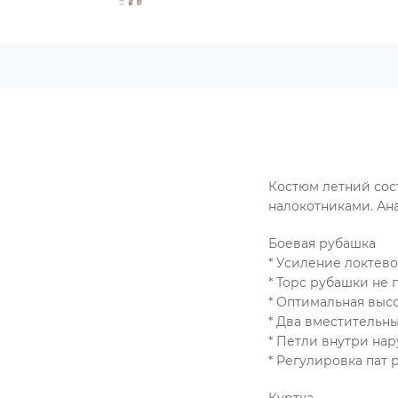
Костюм летний сос
налокотниками. Ан
Боевая рубашка
* Усиление локтев
* Торс рубашки не
* Оптимальная высо
* Два вместительны
* Петли внутри на
* Регулировка пат 