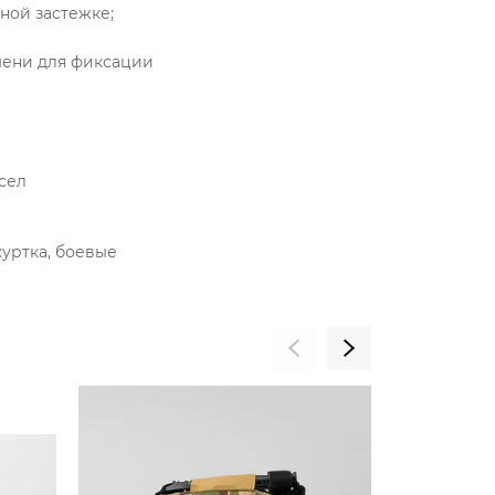
ной застежке;
мени для фиксации
нсел
куртка, боевые
СКИДКА 50%