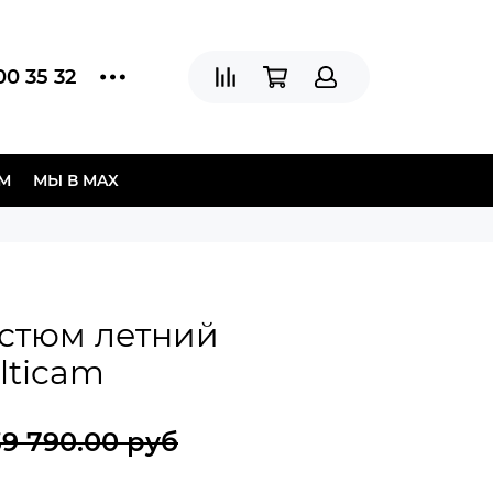
00 35 32
АМ
МЫ В МAX
остюм летний
lticam
39 790.00 руб