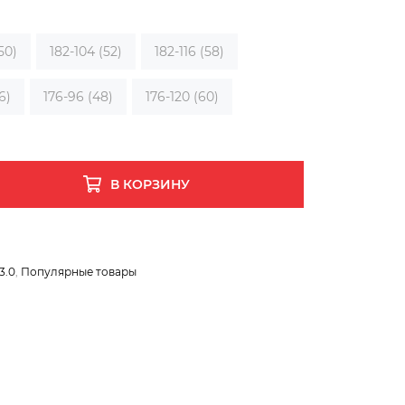
50)
182-104 (52)
182-116 (58)
6)
176-96 (48)
176-120 (60)
В КОРЗИНУ
3.0
,
Популярные товары