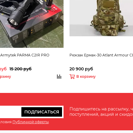
 Armytek PARMA C2IR PRO
Рюкзак Ермак-30 Atlant Armour 
 руб
15 200 руб
20 900 руб
орзину
В корзину
Подпишитесь на рассылку, ч
ПОДПИСАТЬСЯ
поступлений, акций и скидо
словия
Публичной оферты
.