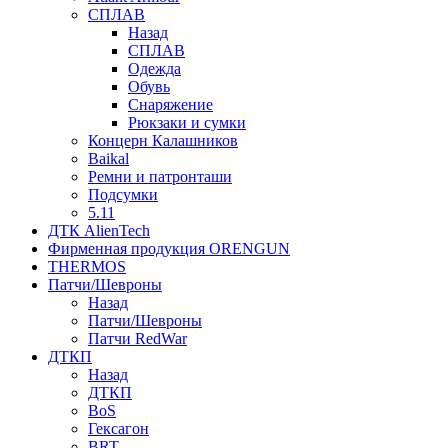
СПЛАВ
Назад
СПЛАВ
Одежда
Обувь
Снаряжение
Рюкзаки и сумки
Концерн Калашников
Baikal
Ремни и патронташи
Подсумки
5.11
ДТК AlienTech
Фирменная продукция ORENGUN
THERMOS
Патчи/Шевроны
Назад
Патчи/Шевроны
Патчи RedWar
ДТКП
Назад
ДТКП
BoS
Гексагон
BRT