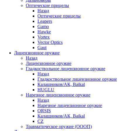
Дальномеры
Оптические прицелы
Назад
Оптические прицелы
Leapers
Gamo
Hawke
Vortex
Vector Optics
Gaut
Лицензионное оружие
Назад
Лицензионное оружие
Гладкоствольное лицензионное оружие
Назад
Гладкоствольное лицензионное оружие
Калашников/АК, Baikal
HUGLU
Нарезное лицензионное оружие
Назад
Нарезное лицензионное оружие
ORSIS
Калашников/АК, Baikal
CZ
Травматическое оружие (ОООП)