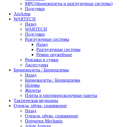
МРС(бронежилеты и разгрузочные системы)
Подсумки
ArsArma
WARTECH
Назад
WARTECH
Подсумки
Разгрузочные системы
Назад
Разгрузочные системы
Ремни оружейные
Рюкзаки и сумки
Аксессуары
Бронежилеты / Бронешлемы
Назад
Бронежилеты / Бронешлемы
Шлемы
Жилеты
Плиты и противоосколочные пакеты
Тактическая медицина
Одежда, обувь, снаряжение
Назад
Одежда, обувь, снаряжение
Перчатки Mechanix
Atlant Armour