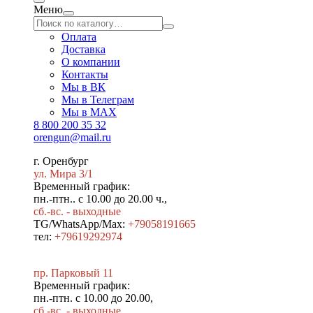
Меню
Оплата
Доставка
О компании
Контакты
Мы в ВК
Мы в Телеграм
Мы в МAX
8 800 200 35 32
orengun@mail.ru
г. Оренбург
ул. Мира 3/1
Временный график:
пн.-птн.. с 10.00 до 20.00 ч.,
сб.-вс. - выходные
TG/WhatsApp/Max:
+79058191665
тел:
+79619292974
пр. Парковый 11
Временный график:
пн.-птн. с 10.00 до 20.00,
сб.-вс. - выходные