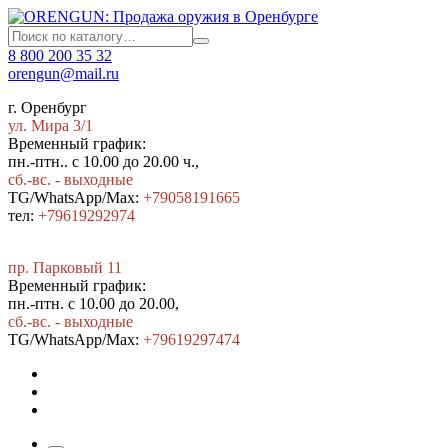
8 800 200 35 32
orengun@mail.ru
г. Оренбург
ул. Мира 3/1
Временный график:
пн.-птн.. с 10.00 до 20.00 ч.,
сб.-вс. - выходные
TG/WhatsApp/Max:
+79058191665
тел:
+79619292974
пр. Парковый 11
Временный график:
пн.-птн. с 10.00 до 20.00,
сб.-вс. - выходные
TG/WhatsApp/Max:
+7
9619297474