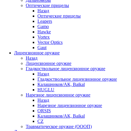
Дальномеры
Оптические прицелы
Назад
Оптические прицелы
Leapers
Gamo
Hawke
Vortex
Vector Optics
Gaut
Лицензионное оружие
Назад
Лицензионное оружие
Гладкоствольное лицензионное оружие
Назад
Гладкоствольное лицензионное оружие
Калашников/АК, Baikal
HUGLU
Нарезное лицензионное оружие
Назад
Нарезное лицензионное оружие
ORSIS
Калашников/АК, Baikal
CZ
Травматическое оружие (ОООП)