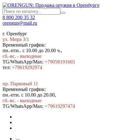
8 800 200 35 32
orengun@mail.ru
г. Оренбург
ул. Мира 3/1
Временный график:
пн.-птн.. с 10.00 до 20.00 ч.,
сб.-вс. - выходные
TG/WhatsApp/Max:
+79058191665
тел:
+79619292974
пр. Парковый 11
Временный график:
пн.-птн. с 10.00 до 20.00,
сб.-вс. - выходные
TG/WhatsApp/Max:
+7
9619297474