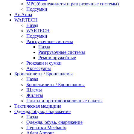
МРС(бронежилеты и разгрузочные системы)
Подсумки
ArsArma
WARTECH
Назад
WARTECH
Подсумки
Разгрузочные системы
Назад
Разгрузочные системы
Ремни оружейные
Рюкзаки и сумки
Аксессуары
Бронежилеты / Бронешлемы
Назад
Бронежилеты / Бронешлемы
Шлемы
Жилеты
Плиты и противоосколочные пакеты
Тактическая медицина
Одежда, обувь, снаряжение
Назад
Одежда, обувь, снаряжение
Перчатки Mechanix
Atlant Armour