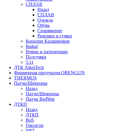
СПЛАВ
Назад
СПЛАВ
Одежда
Обувь
Снаряжение
Рюкзаки и сумки
Концерн Калашников
Baikal
Ремни и патронташи
Подсумки
5.11
ДТК AlienTech
Фирменная продукция ORENGUN
THERMOS
Патчи/Шевроны
Назад
Патчи/Шевроны
Патчи RedWar
ДТКП
Назад
ДТКП
BoS
Гексагон
BRT