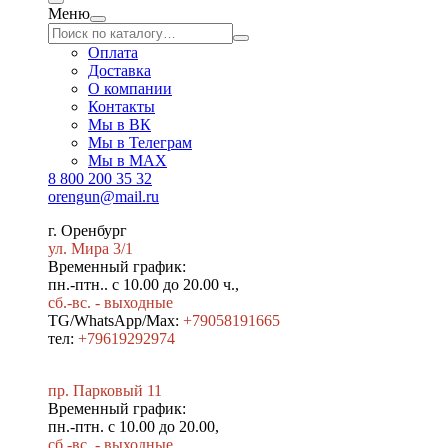
Меню
Оплата
Доставка
О компании
Контакты
Мы в ВК
Мы в Телеграм
Мы в МAX
8 800 200 35 32
orengun@mail.ru
г. Оренбург
ул. Мира 3/1
Временный график:
пн.-птн.. с 10.00 до 20.00 ч.,
сб.-вс. - выходные
TG/WhatsApp/Max:
+79058191665
тел:
+79619292974
пр. Парковый 11
Временный график:
пн.-птн. с 10.00 до 20.00,
сб.-вс. - выходные