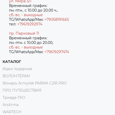
ул. Мира 3/1
Временный график:
пн.-птн.. с 10.00 до 20.00 ч.,
сб.-вс. - выходные
TG/WhatsApp/Max:
+79058191665
тел:
+79619292974
пр. Парковый 11
Временный график:
пн.-птн. с 10.00 до 20.00,
сб.-вс. - выходные
TG/WhatsApp/Max:
+7
9619297474
КАТАЛОГ
Идеи подарков
ВОЛОНТЁРАМ
Фонарь Armytek PARMA C2IR PRO
ПРО ПУТЕШЕСТВИЯ
Триада-ТКО
ArsArma
WARTECH