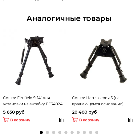
Аналогичные товары
Сошки Firefield 9-14" для
Сошки Harris серия S (на
установки на антабку FF34024
вращающемся основании),
(регулируемые, переходник на
модель BR 6-9"
5 650 руб
20 400 руб
weaver в комплекте) высота от
В корзину
В корзину
22 до 35см