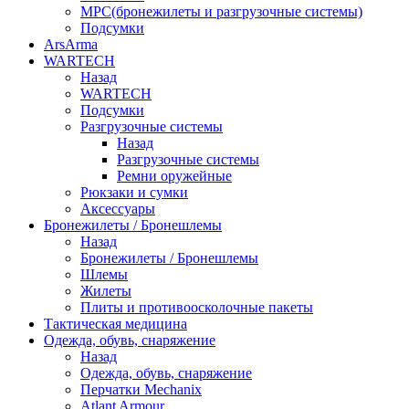
МРС(бронежилеты и разгрузочные системы)
Подсумки
ArsArma
WARTECH
Назад
WARTECH
Подсумки
Разгрузочные системы
Назад
Разгрузочные системы
Ремни оружейные
Рюкзаки и сумки
Аксессуары
Бронежилеты / Бронешлемы
Назад
Бронежилеты / Бронешлемы
Шлемы
Жилеты
Плиты и противоосколочные пакеты
Тактическая медицина
Одежда, обувь, снаряжение
Назад
Одежда, обувь, снаряжение
Перчатки Mechanix
Atlant Armour