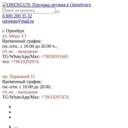
8 800 200 35 32
orengun@mail.ru
г. Оренбург
ул. Мира 3/1
Временный график:
пн.-птн.. с 10.00 до 20.00 ч.,
сб.-вс. - выходные
TG/WhatsApp/Max:
+79058191665
тел:
+79619292974
пр. Парковый 11
Временный график:
пн.-птн. с 10.00 до 20.00,
сб.-вс. - выходные
TG/WhatsApp/Max:
+7
9619297474