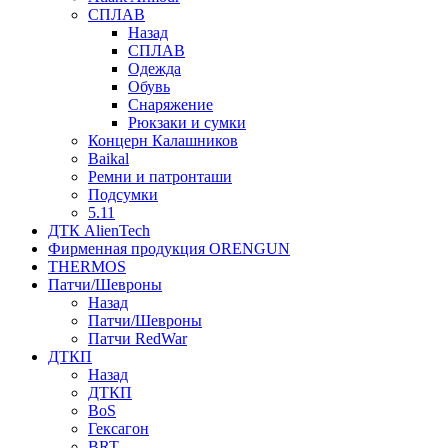
СПЛАВ
Назад
СПЛАВ
Одежда
Обувь
Снаряжение
Рюкзаки и сумки
Концерн Калашников
Baikal
Ремни и патронташи
Подсумки
5.11
ДТК AlienTech
Фирменная продукция ORENGUN
THERMOS
Патчи/Шевроны
Назад
Патчи/Шевроны
Патчи RedWar
ДТКП
Назад
ДТКП
BoS
Гексагон
BRT