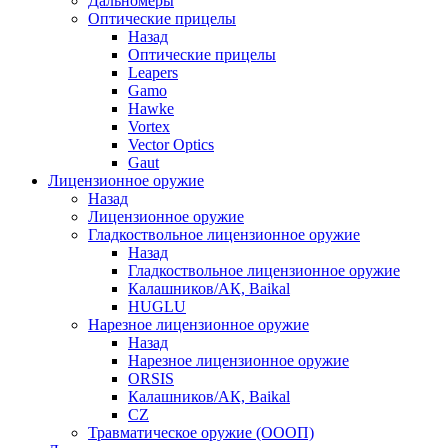
Дальномеры
Оптические прицелы
Назад
Оптические прицелы
Leapers
Gamo
Hawke
Vortex
Vector Optics
Gaut
Лицензионное оружие
Назад
Лицензионное оружие
Гладкоствольное лицензионное оружие
Назад
Гладкоствольное лицензионное оружие
Калашников/АК, Baikal
HUGLU
Нарезное лицензионное оружие
Назад
Нарезное лицензионное оружие
ORSIS
Калашников/АК, Baikal
CZ
Травматическое оружие (ОООП)