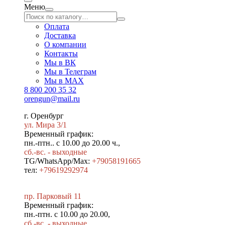
Меню
Оплата
Доставка
О компании
Контакты
Мы в ВК
Мы в Телеграм
Мы в МAX
8 800 200 35 32
orengun@mail.ru
г. Оренбург
ул. Мира 3/1
Временный график:
пн.-птн.. с 10.00 до 20.00 ч.,
сб.-вс. - выходные
TG/WhatsApp/Max:
+79058191665
тел:
+79619292974
пр. Парковый 11
Временный график:
пн.-птн. с 10.00 до 20.00,
сб.-вс. - выходные