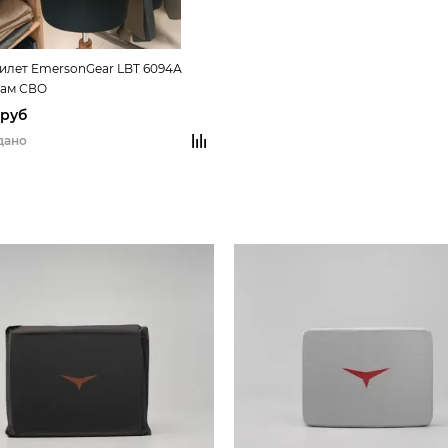
лет EmersonGear LBT 6094А
кам СВО
 руб
дано