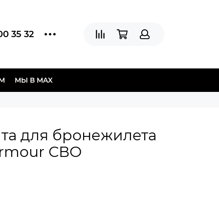
00 35 32
АМ
МЫ В МAX
ита для бронежилета
Armour СВО