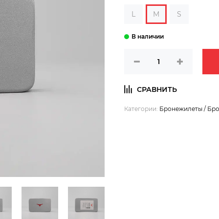
L
M
S
Категории:
Бронежилеты / Бр