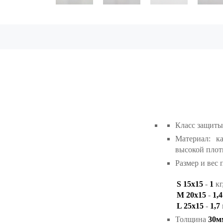
Класс защиты 
Материал: к
высокой плотн
Размер и вес 
S 15х15
-
1
кг
M 20х15
-
1,
L 25х15
-
1,7
Толщина
30м