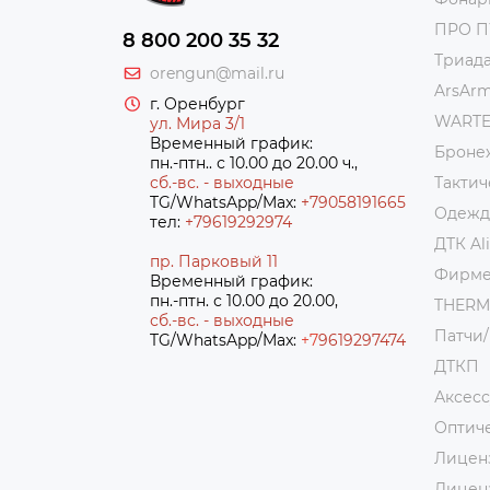
ПРО 
8 800 200 35 32
Триад
orengun@mail.ru
ArsAr
г. Оренбург
WART
ул. Мира 3/1
Временный график:
Броне
пн.-птн.. с 10.00 до 20.00 ч.,
сб.-вс. - выходные
Тактич
TG/WhatsApp/Max:
+79058191665
Одежда
тел:
+79619292974
ДТК Al
пр. Парковый 11
Фирме
Временный график:
пн.-птн. с 10.00 до 20.00,
THER
сб.-вс. - выходные
Патчи
TG/WhatsApp/Max:
+7
9619297474
ДТКП
Аксес
Оптич
Лицен
Лицен