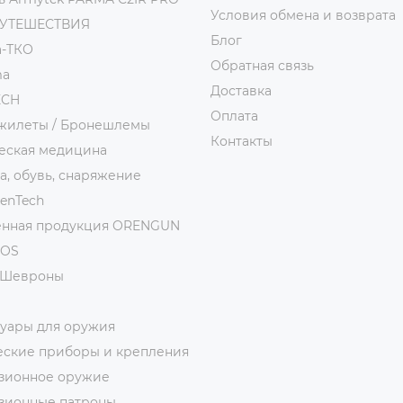
Условия обмена и возврата
ПУТЕШЕСТВИЯ
Блог
а-ТКО
Обратная связь
ma
Доставка
ECH
Оплата
жилеты / Бронешлемы
Контакты
еская медицина
, обувь, снаряжение
ienTech
нная продукция ORENGUN
MOS
/Шевроны
суары для оружия
еские приборы и крепления
зионное оружие
зионные патроны