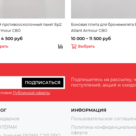
 противоосколочный пакет Бр2
Боковая плита для бронежилета 
Armour СВО
Atlant Armour СВО
– 4 500 руб
10 000 – 11 500 руб
рать
Выбрать
Подпишитесь на рассылку, ч
ПОДПИСАТЬСЯ
поступлений, акций и скидо
словия
Публичной оферты
.
ЛОГ
ИНФОРМАЦИЯ
подарков
Пользовательское соглаше
НТЁРАМ
Политика конфиденциально
оферта
ь Armytek PARMA C2IR PRO