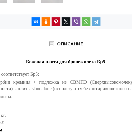
ОПИСАНИЕ
Боковая плита для бронежилета Бр5
соответствует Бр5;
арбид кремния + подложка из СВМПЭ (Сверхвысокомолеку
ости) - плиты standalone (используются без антирикошетного па
плиты:
,
4
кг,
кг.
м
;