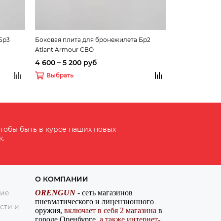
Бр3
Боковая плита для бронежилета Бр2
Плита для бро
Atlant Armour СВО
Armour СВО
4 600 – 5 200 руб
21 000 – 27 
Выбрать
Выбрать
тобы быть в курсе наших новых
к.
О КОМПАНИИ
ние
ORENGUN
- сеть магазинов
пневматического и лицензионного
сти и
оружия,
включает в себя 2 магазина
в
городе Оренбурге,
а также интернет-