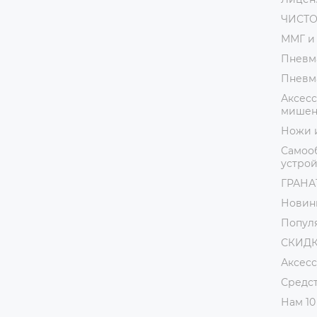
ЧИСТ
ММГ и
Пневм
Пневм
Аксесс
мишени
Ножи 
Самоо
устрой
ГРАНАТ
Новин
Попул
СКИДК
Аксес
Средст
Нам 10