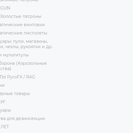
ОGUN
 Холостые патроны
атические винтовки
атические пистолеты
уары: пули, магазины,
, чехлы, рукоятки и др.
и мультитулы
борона (Аэрозольные
ства)
Ы PyroFX / RAG
ки
ярные товары
И!
суары
ва для дезинсекции
 ЛЕТ