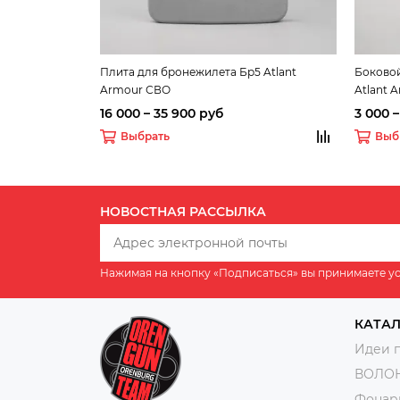
Плита для бронежилета Бр5 Atlant
Боковой
Armour СВО
Atlant 
16 000 – 35 900 руб
3 000 
Выбрать
Выб
НОВОСТНАЯ РАССЫЛКА
Нажимая на кнопку «Подписаться» вы принимаете у
КАТА
Идеи 
ВОЛО
Фонар