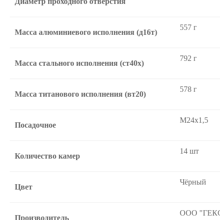
Диаметр проходного отверстия
557 г
Масса алюминиевого исполнения (д16т)
792 г
Масса стального исполнения (ст40х)
578 г
Масса титанового исполнения (вт20)
М24х1,5
Посадочное
14 шт
Количество камер
Чёрный
Цвет
ООО "ГЕК
Производитель