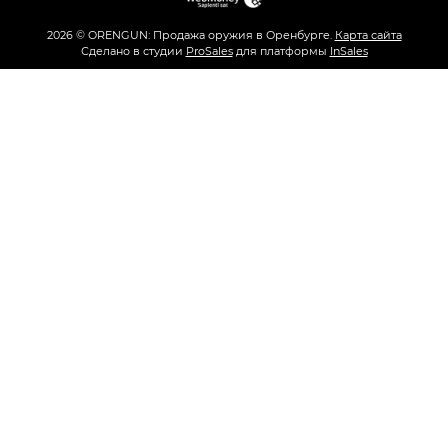
2026 © ORENGUN: Продажа оружия в Оренбурге.
Карта сайта
Сделано в студии
ProSales
для платформы
InSales