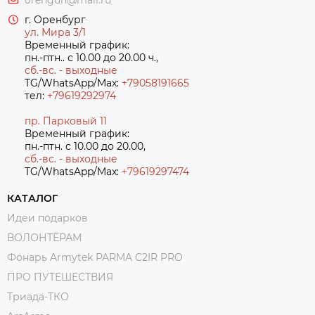
г. Оренбург
ул. Мира 3/1
Временный график:
пн.-птн.. с 10.00 до 20.00 ч.,
сб.-вс. - выходные
TG/WhatsApp/Max:
+79058191665
тел:
+79619292974
пр. Парковый 11
Временный график:
пн.-птн. с 10.00 до 20.00,
сб.-вс. - выходные
TG/WhatsApp/Max:
+7
9619297474
КАТАЛОГ
Идеи подарков
ВОЛОНТЁРАМ
Фонарь Armytek PARMA C2IR PRO
ПРО ПУТЕШЕСТВИЯ
Триада-ТКО